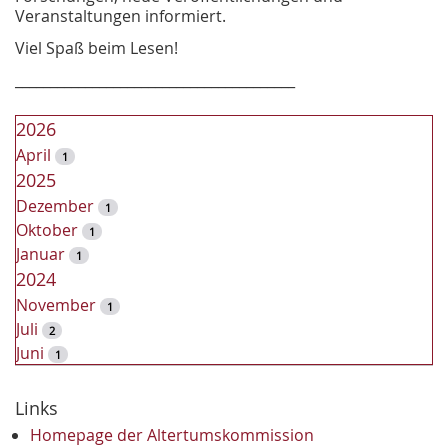
Veranstaltungen informiert.
Viel Spaß beim Lesen!
________________________________________
2026
April
1
2025
Dezember
1
Oktober
1
Januar
1
2024
November
1
Juli
2
Juni
1
2023
Dezember
Links
2
November
2
Homepage der Altertumskommission