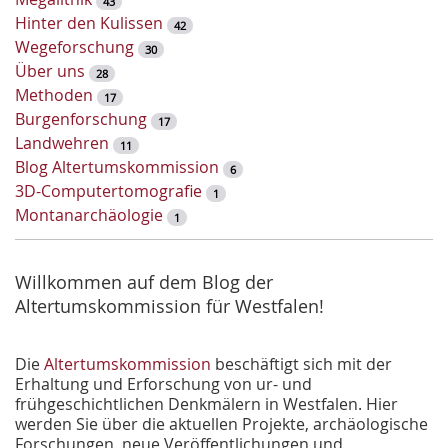
43
e
Hinter den Kulissen
42
l
Wegeforschung
30
w
Über uns
28
o
Methoden
17
r
Burgenforschung
17
t
Landwehren
11
-
Blog Altertumskommission
6
S
3D-Computertomografie
1
u
Montanarchäologie
1
c
h
e
Willkommen auf dem Blog der
Altertumskommission für Westfalen!
Die
Altertumskommission
beschäftigt sich mit der
Erhaltung und Erforschung von ur- und
frühgeschichtlichen Denkmälern in Westfalen. Hier
werden Sie über die aktuellen Projekte, archäologische
Forschungen, neue Veröffentlichungen und