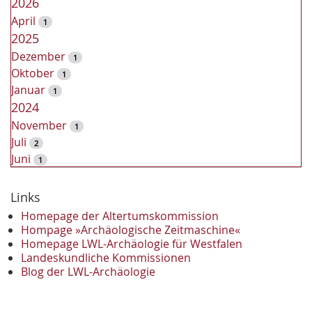
2026
April
1
2025
Dezember
1
Oktober
1
Januar
1
2024
November
1
Juli
2
Juni
1
2023
Dezember
Links
2
November
2
Homepage der Altertumskommission
Oktober
Hompage »Archäologische Zeitmaschine«
1
Homepage LWL-Archäologie für Westfalen
September
2
Landeskundliche Kommissionen
August
1
Blog der LWL-Archäologie
Mai
1
April
1
Januar