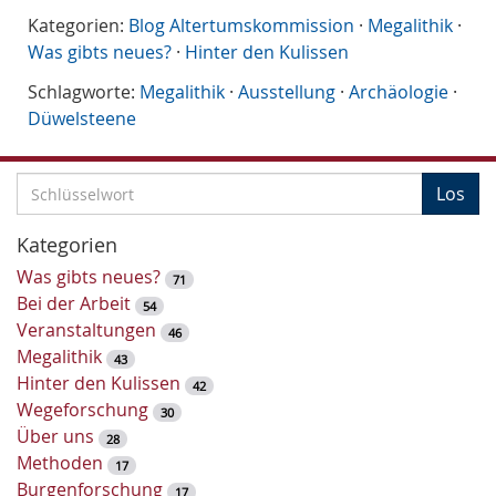
Kategorien:
Blog Altertumskommission
·
Megalithik
·
Was gibts neues?
·
Hinter den Kulissen
Schlagworte:
Megalithik
·
Ausstellung
·
Archäologie
·
Düwelsteene
S
Los
c
h
Kategorien
l
Was gibts neues?
71
ü
Bei der Arbeit
54
s
Veranstaltungen
46
s
Megalithik
43
e
Hinter den Kulissen
42
l
Wegeforschung
30
w
Über uns
28
o
Methoden
17
r
Burgenforschung
17