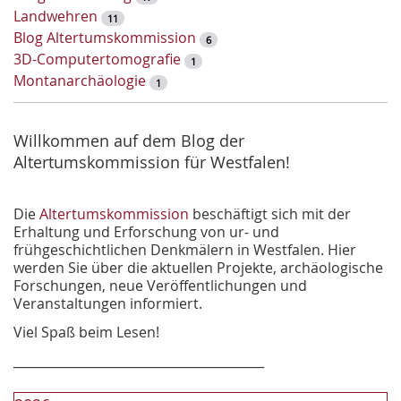
t
Landwehren
11
-
Blog Altertumskommission
6
S
3D-Computertomografie
1
u
Montanarchäologie
1
c
h
e
Willkommen auf dem Blog der
Altertumskommission für Westfalen!
Die
Altertumskommission
beschäftigt sich mit der
Erhaltung und Erforschung von ur- und
frühgeschichtlichen Denkmälern in Westfalen. Hier
werden Sie über die aktuellen Projekte, archäologische
Forschungen, neue Veröffentlichungen und
Veranstaltungen informiert.
Viel Spaß beim Lesen!
________________________________________