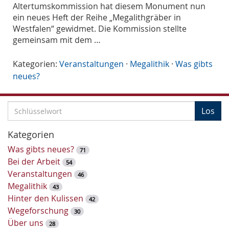
Altertumskommission hat diesem Monument nun
ein neues Heft der Reihe „Megalithgräber in
Westfalen“ gewidmet. Die Kommission stellte
gemeinsam mit dem …
Kategorien:
Veranstaltungen
·
Megalithik
·
Was gibts
neues?
S
Los
c
h
Kategorien
l
Was gibts neues?
71
ü
Bei der Arbeit
54
s
Veranstaltungen
46
s
Megalithik
43
e
Hinter den Kulissen
42
l
Wegeforschung
30
w
Über uns
28