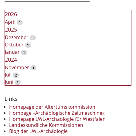
2026
April
1
2025
Dezember
1
Oktober
1
Januar
1
2024
November
1
Juli
2
Juni
1
2023
Dezember
Links
2
November
2
Homepage der Altertumskommission
Oktober
Hompage »Archäologische Zeitmaschine«
1
Homepage LWL-Archäologie für Westfalen
September
2
Landeskundliche Kommissionen
August
1
Blog der LWL-Archäologie
Mai
1