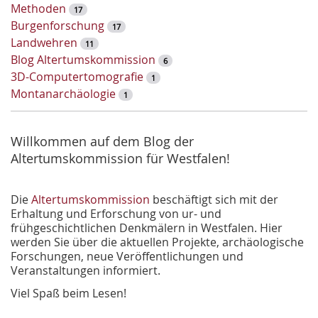
o
Methoden
17
r
Burgenforschung
17
t
Landwehren
11
-
Blog Altertumskommission
6
S
3D-Computertomografie
1
u
Montanarchäologie
1
c
h
e
Willkommen auf dem Blog der
Altertumskommission für Westfalen!
Die
Altertumskommission
beschäftigt sich mit der
Erhaltung und Erforschung von ur- und
frühgeschichtlichen Denkmälern in Westfalen. Hier
werden Sie über die aktuellen Projekte, archäologische
Forschungen, neue Veröffentlichungen und
Veranstaltungen informiert.
Viel Spaß beim Lesen!
________________________________________