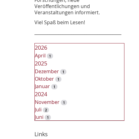
Veröffentlichungen und
Veranstaltungen informiert.
Viel Spaß beim Lesen!
________________________________________
2026
April
1
2025
Dezember
1
Oktober
1
Januar
1
2024
November
1
Juli
2
Juni
1
2023
Dezember
Links
2