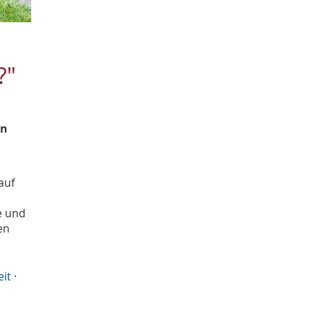
?"
in
auf
d
e und
en
eit
·