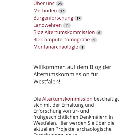
w
Über uns
28
o
Methoden
17
r
Burgenforschung
17
t
Landwehren
11
-
Blog Altertumskommission
6
S
3D-Computertomografie
1
u
Montanarchäologie
1
c
h
e
Willkommen auf dem Blog der
Altertumskommission für
Westfalen!
Die
Altertumskommission
beschäftigt
sich mit der Erhaltung und
Erforschung von ur- und
frühgeschichtlichen Denkmälern in
Westfalen. Hier werden Sie über die
aktuellen Projekte, archäologische
Forschungen, neue