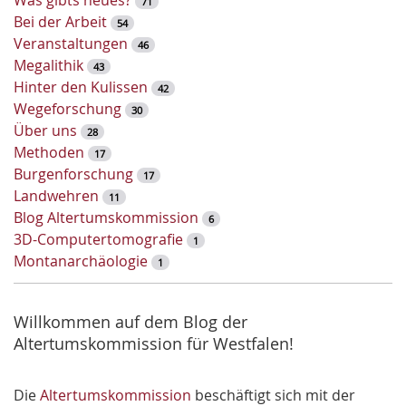
71
ü
Bei der Arbeit
54
s
Veranstaltungen
46
s
Megalithik
43
e
Hinter den Kulissen
42
l
Wegeforschung
30
w
Über uns
28
o
Methoden
17
r
Burgenforschung
17
t
Landwehren
11
-
Blog Altertumskommission
6
S
3D-Computertomografie
1
u
Montanarchäologie
1
c
h
e
Willkommen auf dem Blog der
Altertumskommission für Westfalen!
Die
Altertumskommission
beschäftigt sich mit der