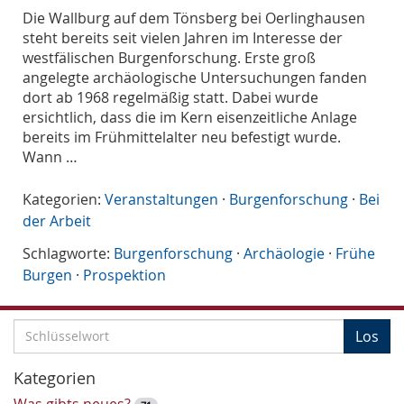
Die Wallburg auf dem Tönsberg bei Oerlinghausen
steht bereits seit vielen Jahren im Interesse der
westfälischen Burgenforschung. Erste groß
angelegte archäologische Untersuchungen fanden
dort ab 1968 regelmäßig statt. Dabei wurde
ersichtlich, dass die im Kern eisenzeitliche Anlage
bereits im Frühmittelalter neu befestigt wurde.
Wann …
Kategorien:
Veranstaltungen
·
Burgenforschung
·
Bei
der Arbeit
Schlagworte:
Burgenforschung
·
Archäologie
·
Frühe
Burgen
·
Prospektion
S
Los
c
h
Kategorien
l
Was gibts neues?