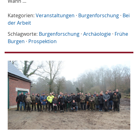
Wann …
Kategorien:
Veranstaltungen
·
Burgenforschung
·
Bei
der Arbeit
Schlagworte:
Burgenforschung
·
Archäologie
·
Frühe
Burgen
·
Prospektion