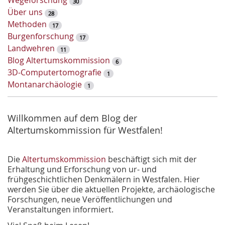
Wegeforschung
30
w
Über uns
28
o
Methoden
17
r
Burgenforschung
17
t
Landwehren
11
-
Blog Altertumskommission
6
S
3D-Computertomografie
1
u
Montanarchäologie
1
c
h
e
Willkommen auf dem Blog der
Altertumskommission für Westfalen!
Die
Altertumskommission
beschäftigt sich mit der
Erhaltung und Erforschung von ur- und
frühgeschichtlichen Denkmälern in Westfalen. Hier
werden Sie über die aktuellen Projekte, archäologische
Forschungen, neue Veröffentlichungen und
Veranstaltungen informiert.