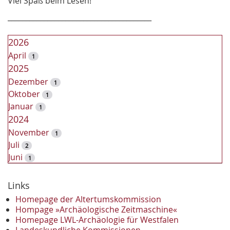
Viel Spaß beim Lesen!
________________________________________
2026
April
1
2025
Dezember
1
Oktober
1
Januar
1
2024
November
1
Juli
2
Juni
1
2023
Dezember
Links
2
November
2
Homepage der Altertumskommission
Oktober
Hompage »Archäologische Zeitmaschine«
1
Homepage LWL-Archäologie für Westfalen
September
2