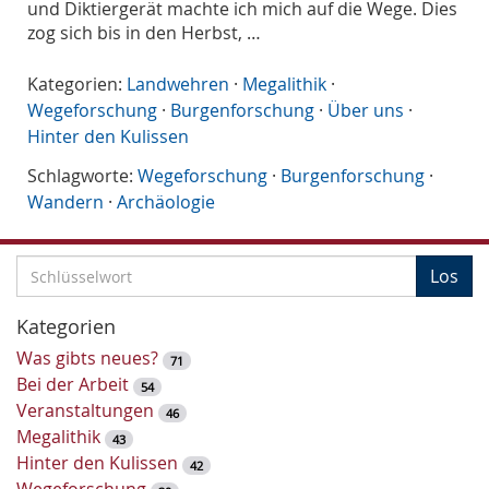
und Diktiergerät machte ich mich auf die Wege. Dies
zog sich bis in den Herbst, …
Kategorien:
Landwehren
·
Megalithik
·
Wegeforschung
·
Burgenforschung
·
Über uns
·
Hinter den Kulissen
Schlagworte:
Wegeforschung
·
Burgenforschung
·
Wandern
·
Archäologie
S
Los
c
h
Kategorien
l
Was gibts neues?
71
ü
Bei der Arbeit
54
s
Veranstaltungen
46
s
Megalithik
43
e
Hinter den Kulissen
42
l