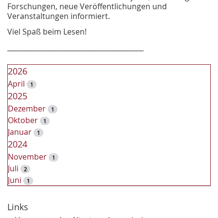
Forschungen, neue Veröffentlichungen und
Veranstaltungen informiert.
Viel Spaß beim Lesen!
________________________________________
2026
April
1
2025
Dezember
1
Oktober
1
Januar
1
2024
November
1
Juli
2
Juni
1
2023
Dezember
Links
2
November
2