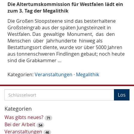
Die Altertumskommission für Westfalen lädt ein
zum 3. Tag der Megalithik
Die Großen Sloopsteene sind das besterhaltene
Großsteingrab aus der späten Jungsteinzeit in
Westfalen. Das gewaltige Monument, das den
Menschen über Jahrhunderte hinweg als
Bestattungsort diente, wurde vor über 5000 Jahren
aus tonnenschweren Findlingen gebaut; noch heute
sind die Grabkammer …
Kategorien:
Veranstaltungen
·
Megalithik
S
Los
c
h
Kategorien
l
Was gibts neues?
71
ü
Bei der Arbeit
54
s
Veranstaltungen
46