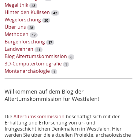
s
Megalithik
43
e
Hinter den Kulissen
42
l
Wegeforschung
30
w
Über uns
28
o
Methoden
17
r
Burgenforschung
17
t
Landwehren
11
-
Blog Altertumskommission
6
S
3D-Computertomografie
1
u
Montanarchäologie
1
c
h
e
Willkommen auf dem Blog der
Altertumskommission für Westfalen!
Die
Altertumskommission
beschäftigt sich mit der
Erhaltung und Erforschung von ur- und
frühgeschichtlichen Denkmälern in Westfalen. Hier
werden Sie über die aktuellen Projekte, archäologische