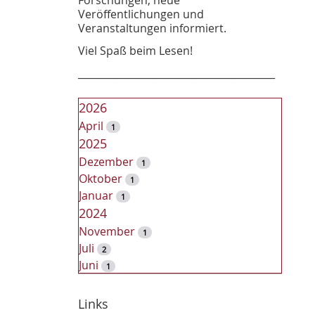
Veröffentlichungen und
Veranstaltungen informiert.
Viel Spaß beim Lesen!
________________________________________
2026
April
1
2025
Dezember
1
Oktober
1
Januar
1
2024
November
1
Juli
2
Juni
1
2023
Dezember
Links
2