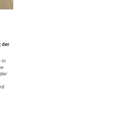
 der
 in
ne
 der
nd