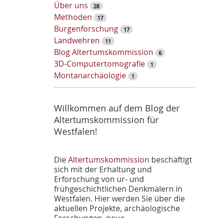
w
Über uns
28
o
Methoden
17
r
Burgenforschung
17
t
Landwehren
11
-
Blog Altertumskommission
6
S
3D-Computertomografie
1
u
Montanarchäologie
1
c
h
e
Willkommen auf dem Blog der
Altertumskommission für
Westfalen!
Die
Altertumskommission
beschäftigt
sich mit der Erhaltung und
Erforschung von ur- und
frühgeschichtlichen Denkmälern in
Westfalen. Hier werden Sie über die
aktuellen Projekte, archäologische
Forschungen, neue