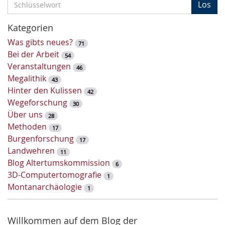
S
Los
c
h
Kategorien
l
Was gibts neues?
71
ü
Bei der Arbeit
54
s
Veranstaltungen
46
s
Megalithik
43
e
Hinter den Kulissen
42
l
Wegeforschung
30
w
Über uns
28
o
Methoden
17
r
Burgenforschung
17
t
Landwehren
11
-
Blog Altertumskommission
6
S
3D-Computertomografie
1
u
Montanarchäologie
1
c
h
e
Willkommen auf dem Blog der