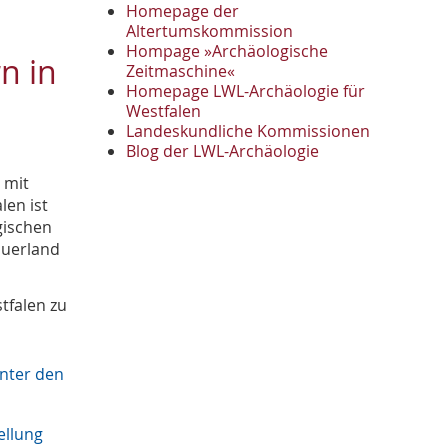
November
2
Homepage der
Oktober
Altertumskommission
1
Hompage »Archäologische
September
2
n in
Zeitmaschine«
August
1
Homepage LWL-Archäologie für
Mai
1
Westfalen
April
1
Landeskundliche Kommissionen
Januar
Blog der LWL-Archäologie
3
2022
 mit
Oktober
1
en ist
September
gischen
1
Juni
auerland
1
Mai
3
April
1
tfalen zu
März
2
2021
Oktober
nter den
1
September
4
August
2
ellung
Juli
1