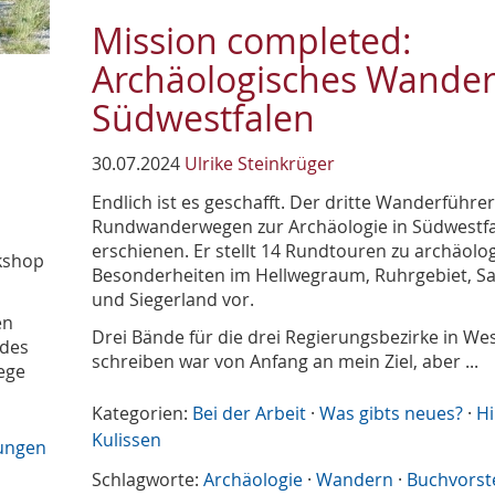
Mission completed:
Archäologisches Wander
Südwestfalen
30.07.2024
Ulrike Steinkrüger
Endlich ist es geschafft. Der dritte Wanderführer
Rundwanderwegen zur Archäologie in Südwestfal
erschienen. Er stellt 14 Rundtouren zu archäolo
rkshop
Besonderheiten im Hellwegraum, Ruhrgebiet, S
und Siegerland vor.
en
Drei Bände für die drei Regierungsbezirke in Wes
edes
schreiben war von Anfang an mein Ziel, aber ...
ege
Kategorien:
Bei der Arbeit
·
Was gibts neues?
·
Hi
Kulissen
ungen
Schlagworte:
Archäologie
·
Wandern
·
Buchvorst