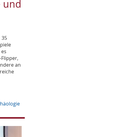
e und
August
1
Juli
2
Mai
1
April
4
2018
 35
November
1
piele
Oktober
3
 es
Juli
4
Flipper,
Juni
1
ondere an
Mai
2
ereiche
April
2
Februar
3
2017
November
1
häologie
Oktober
1
September
1
Juli
1
Juni
1
Mai
1