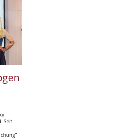
April
2
März
1
Februar
1
Januar
2
2016
November
2
Oktober
1
September
5
August
3
ogen
Juli
4
zur
. Seit
schung“