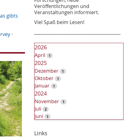
Veröffentlichungen und
Veranstaltungen informiert.
as gibts
Viel Spaß beim Lesen!
________________________________________
rvey
·
2026
April
1
2025
Dezember
1
Oktober
1
Januar
1
2024
November
1
Juli
2
Juni
1
2023
Dezember
Links
2