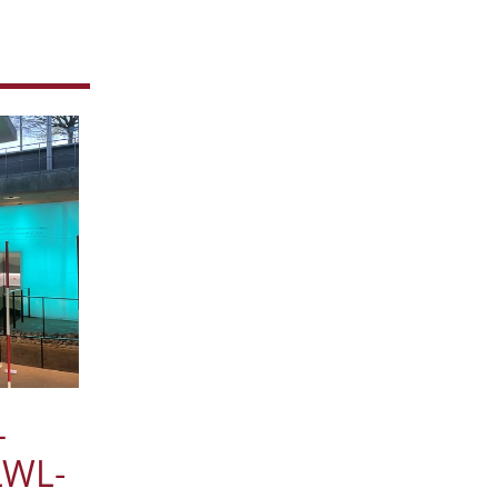
Juni
4
Mai
3
April
2
Januar
4
2020
Dezember
1
November
1
Oktober
5
September
1
August
2
Juli
1
Juni
1
April
2
Januar
3
2019
–
Dezember
4
Oktober
1
LWL-
September
1