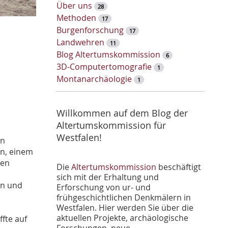
w
Über uns
28
o
Methoden
17
r
Burgenforschung
17
t
Landwehren
11
-
Blog Altertumskommission
6
S
3D-Computertomografie
1
u
Montanarchäologie
1
c
h
e
Willkommen auf dem Blog der
Altertumskommission für
Westfalen!
en
n, einem
hen
Die
Altertumskommission
beschäftigt
sich mit der Erhaltung und
en und
Erforschung von ur- und
frühgeschichtlichen Denkmälern in
Westfalen. Hier werden Sie über die
aktuellen Projekte, archäologische
ffte auf
Forschungen, neue