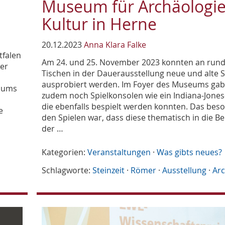
Museum für Archäologi
Kultur in Herne
20.12.2023
Anna Klara Falke
tfalen
Am 24. und 25. November 2023 konnten an rund
er
Tischen in der Dauerausstellung neue und alte S
ausprobiert werden. Im Foyer des Museums gab
läums
zudem noch Spielkonsolen wie ein Indiana-Jones-
die ebenfalls bespielt werden konnten. Das bes
e
den Spielen war, dass diese thematisch in die B
der …
Kategorien:
Veranstaltungen
·
Was gibts neues?
Schlagworte:
Steinzeit
·
Römer
·
Ausstellung
·
Arc