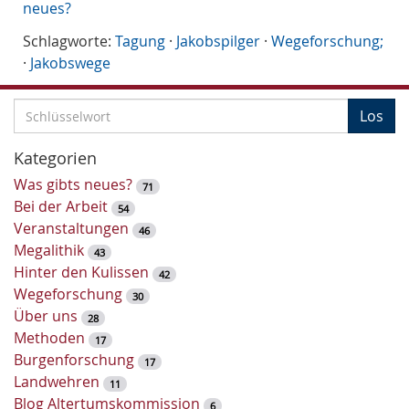
neues?
Schlagworte:
Tagung
·
Jakobspilger
·
Wegeforschung;
·
Jakobswege
S
Los
c
h
Kategorien
l
Was gibts neues?
71
ü
Bei der Arbeit
54
s
Veranstaltungen
46
s
Megalithik
43
e
Hinter den Kulissen
42
l
Wegeforschung
30
w
Über uns
28
o
Methoden
17
r
Burgenforschung
17
t
Landwehren
11
-
Blog Altertumskommission
6