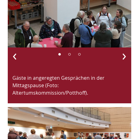
‹
›
Gäste in angeregten Gesprächen in der
G
Mittagspause (Foto:
M
Altertumskommission/Potthoff).
A