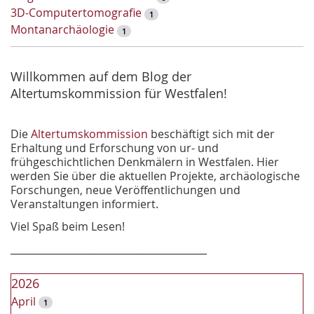
S
3D-Computertomografie
1
u
Montanarchäologie
1
c
h
e
Willkommen auf dem Blog der
Altertumskommission für Westfalen!
Die
Altertumskommission
beschäftigt sich mit der
Erhaltung und Erforschung von ur- und
frühgeschichtlichen Denkmälern in Westfalen. Hier
werden Sie über die aktuellen Projekte, archäologische
Forschungen, neue Veröffentlichungen und
Veranstaltungen informiert.
Viel Spaß beim Lesen!
________________________________________
2026
April
1