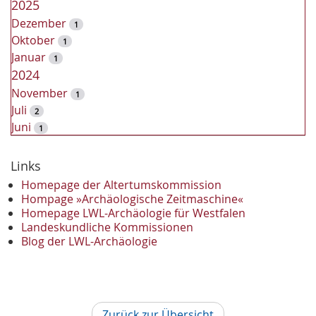
2025
Dezember
1
Oktober
1
Januar
1
2024
November
1
Juli
2
Juni
1
2023
Dezember
Links
2
November
2
Homepage der Altertumskommission
Oktober
Hompage »Archäologische Zeitmaschine«
1
Homepage LWL-Archäologie für Westfalen
September
2
Landeskundliche Kommissionen
August
1
Blog der LWL-Archäologie
Mai
1
April
1
Januar
3
2022
Zurück zur Übersicht