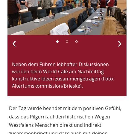
‹
›
Neben dem Führen lebhafter Diskussionen
N
wurden beim World Café am Nachmittag
w
konstruktive Ideen zusammengetragen (Foto:
k
Altertumskommission/Brieske).
A
Der Tag wurde beendet mit dem positiven Gefühl,
dass das Pilgern auf den historischen Wegen
Westfalens Menschen direkt und indirekt
zusammenbringt und dass auch mit kleinen