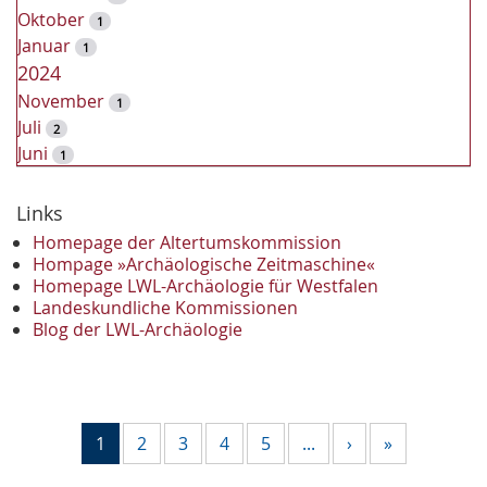
Oktober
1
Januar
1
2024
November
1
Juli
2
Juni
1
2023
Dezember
Links
2
November
2
Homepage der Altertumskommission
Oktober
Hompage »Archäologische Zeitmaschine«
1
Homepage LWL-Archäologie für Westfalen
September
2
Landeskundliche Kommissionen
August
1
Blog der LWL-Archäologie
Mai
1
April
1
Januar
3
2022
1
2
3
4
5
...
›
»
Oktober
1
September
1