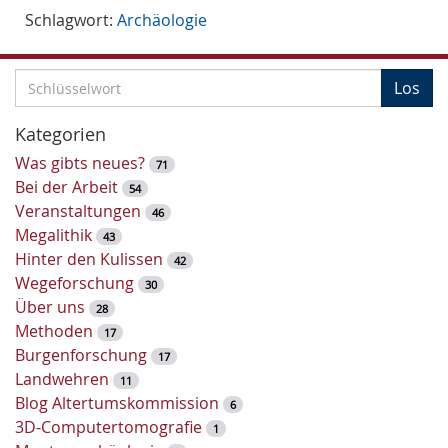
Schlagwort:
Archäologie
S
Los
c
h
Kategorien
l
Was gibts neues?
71
ü
Bei der Arbeit
54
s
Veranstaltungen
46
s
Megalithik
43
e
Hinter den Kulissen
42
l
Wegeforschung
30
w
Über uns
28
o
Methoden
17
r
Burgenforschung
17
t
Landwehren
11
-
Blog Altertumskommission
6
S
3D-Computertomografie
1
u