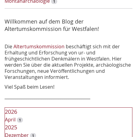
Montanarchäologie
1
c
h
e
Willkommen auf dem Blog der
Altertumskommission für Westfalen!
Die
Altertumskommission
beschäftigt sich mit der
Erhaltung und Erforschung von ur- und
frühgeschichtlichen Denkmälern in Westfalen. Hier
werden Sie über die aktuellen Projekte, archäologische
Forschungen, neue Veröffentlichungen und
Veranstaltungen informiert.
Viel Spaß beim Lesen!
________________________________________
2026
April
1
2025
Dezember
1