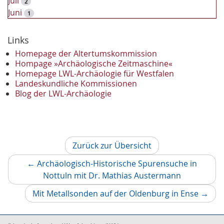
Juli
2
Juni
1
2023
Dezember
Links
2
November
2
Homepage der Altertumskommission
Oktober
Hompage »Archäologische Zeitmaschine«
1
Homepage LWL-Archäologie für Westfalen
September
2
Landeskundliche Kommissionen
August
1
Blog der LWL-Archäologie
Mai
1
April
1
Januar
3
2022
Zurück zur Übersicht
Oktober
1
September
1
←
Archäologisch-Historische Spurensuche in
Juni
1
Vorheriger
Nottuln mit Dr. Mathias Austermann
Mai
3
Artikel
Nächs
Mit Metallsonden auf der Oldenburg in Ense
→
April
1
Artikel
März
2
2021