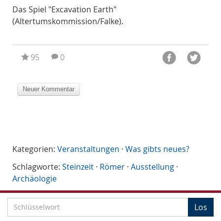
Das Spiel "Excavation Earth"
Das
(Altertumskommission/Falke).
95
0
Kategorien:
Veranstaltungen
·
Was gibts neues?
Schlagworte:
Steinzeit
·
Römer
·
Ausstellung
·
Archäologie
S
Los
c