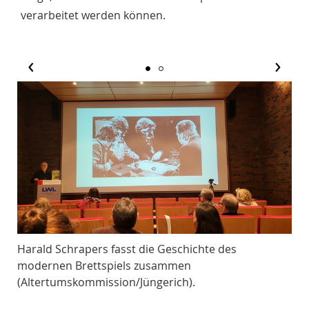
verarbeitet werden können.
‹
›
Harald Schrapers fasst die Geschichte des
Di
modernen Brettspiels zusammen
(Al
(Altertumskommission/Jüngerich).