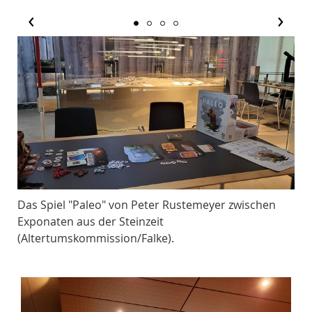
‹
›
Das Spiel "Paleo" von Peter Rustemeyer zwischen
Das
Exponaten aus der Steinzeit
zwi
(Altertumskommission/Falke).
(Al