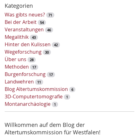
h
Kategorien
l
Was gibts neues?
71
ü
Bei der Arbeit
54
s
Veranstaltungen
46
s
Megalithik
43
e
Hinter den Kulissen
42
l
Wegeforschung
30
w
Über uns
28
o
Methoden
17
r
Burgenforschung
17
t
Landwehren
11
-
Blog Altertumskommission
6
S
3D-Computertomografie
1
u
Montanarchäologie
1
c
h
e
Willkommen auf dem Blog der
Altertumskommission für Westfalen!