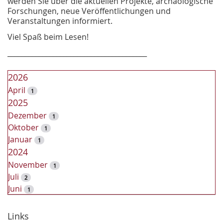
werden Sie über die aktuellen Projekte, archäologische
Forschungen, neue Veröffentlichungen und
Veranstaltungen informiert.
Viel Spaß beim Lesen!
________________________________________
2026
April
1
2025
Dezember
1
Oktober
1
Januar
1
2024
November
1
Juli
2
Juni
1
2023
Dezember
Links
2