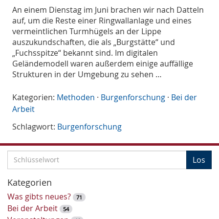
An einem Dienstag im Juni brachen wir nach Datteln
auf, um die Reste einer Ringwallanlage und eines
vermeintlichen Turmhügels an der Lippe
auszukundschaften, die als „Burgstätte“ und
„Fuchsspitze“ bekannt sind. Im digitalen
Geländemodell waren außerdem einige auffällige
Strukturen in der Umgebung zu sehen …
Kategorien:
Methoden
·
Burgenforschung
·
Bei der
Arbeit
Schlagwort:
Burgenforschung
S
Los
c
h
Kategorien
l
Was gibts neues?
71
ü
Bei der Arbeit
54
s