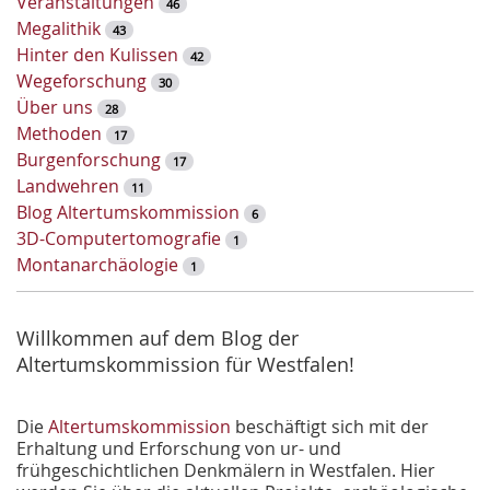
Veranstaltungen
46
s
Megalithik
43
e
Hinter den Kulissen
42
l
Wegeforschung
30
w
Über uns
28
o
Methoden
17
r
Burgenforschung
17
t
Landwehren
11
-
Blog Altertumskommission
6
S
3D-Computertomografie
1
u
Montanarchäologie
1
c
h
e
Willkommen auf dem Blog der
Altertumskommission für Westfalen!
Die
Altertumskommission
beschäftigt sich mit der
Erhaltung und Erforschung von ur- und
frühgeschichtlichen Denkmälern in Westfalen. Hier