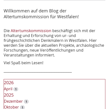
h
e
Willkommen auf dem Blog der
Altertumskommission für Westfalen!
Die
Altertumskommission
beschäftigt sich mit der
Erhaltung und Erforschung von ur- und
frühgeschichtlichen Denkmälern in Westfalen. Hier
werden Sie über die aktuellen Projekte, archäologische
Forschungen, neue Veröffentlichungen und
Veranstaltungen informiert.
Viel Spaß beim Lesen!
________________________________________
2026
April
1
2025
Dezember
1
Oktober
1