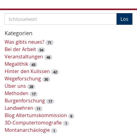
S
Los
c
h
Kategorien
l
Was gibts neues?
71
ü
Bei der Arbeit
54
s
Veranstaltungen
46
s
Megalithik
43
e
Hinter den Kulissen
42
l
Wegeforschung
30
w
Über uns
28
o
Methoden
17
r
Burgenforschung
17
t
Landwehren
11
-
Blog Altertumskommission
6
S
3D-Computertomografie
1
u
Montanarchäologie
1
c