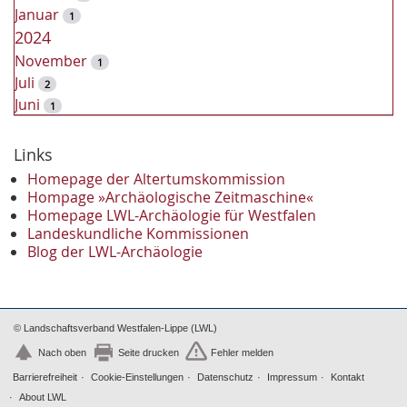
Januar
1
2024
November
1
Juli
2
Juni
1
2023
Dezember
Links
2
November
2
Homepage der Altertumskommission
Oktober
Hompage »Archäologische Zeitmaschine«
1
Homepage LWL-Archäologie für Westfalen
September
2
Landeskundliche Kommissionen
August
1
Blog der LWL-Archäologie
Mai
1
April
1
Januar
3
2022
© Landschaftsverband Westfalen-Lippe (LWL)
Oktober
1
Nach oben
Seite drucken
Fehler melden
September
1
Barrierefreiheit
Cookie-Einstellungen
Datenschutz
Impressum
Kontakt
Juni
1
About LWL