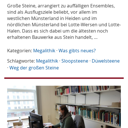
Große Steine, arrangiert zu auffälligen Ensembles,
sind als Ausflugsziele beliebt, vor allem im
westlichen Münsterland in Heiden und im
nördlichen Münsterland bei Lotte-Wersen und Lotte-
Halen. Dass es sich dabei um die ältesten noch
erhaltenen Bauwerke aus Stein handelt, …
Kategorien:
Megalithik
·
Was gibts neues?
Schlagworte:
Megalithik
·
Sloopsteene
·
Düwelsteene
·
Weg der großen Steine