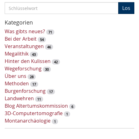
S
Los
c
h
Kategorien
l
Was gibts neues?
71
ü
Bei der Arbeit
54
s
Veranstaltungen
46
s
Megalithik
43
e
Hinter den Kulissen
42
l
Wegeforschung
30
w
Über uns
28
o
Methoden
17
r
Burgenforschung
17
t
Landwehren
11
-
Blog Altertumskommission
6
S
3D-Computertomografie
1
u
Montanarchäologie
1
c
h