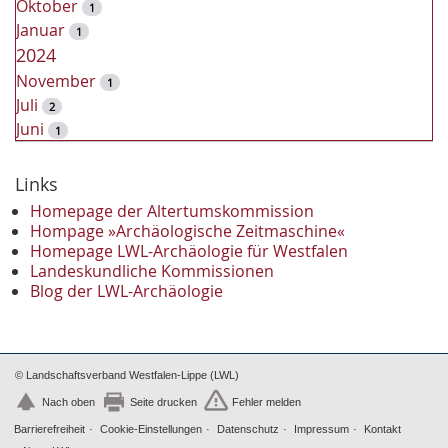
Oktober
1
Januar
1
2024
November
1
Juli
2
Juni
1
2023
Dezember
Links
2
November
2
Homepage der Altertumskommission
Oktober
Hompage »Archäologische Zeitmaschine«
1
Homepage LWL-Archäologie für Westfalen
September
2
Landeskundliche Kommissionen
August
1
Blog der LWL-Archäologie
Mai
1
April
1
Januar
3
2022
© Landschaftsverband Westfalen-Lippe (LWL)
Oktober
1
Nach oben
Seite drucken
Fehler melden
September
1
Barrierefreiheit
Cookie-Einstellungen
Datenschutz
Impressum
Kontakt
Juni