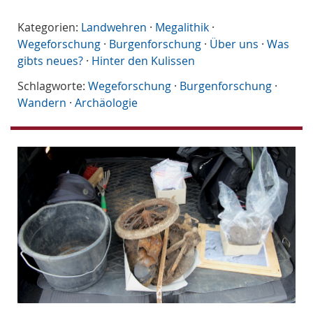
Kategorien:
Landwehren
·
Megalithik
·
Wegeforschung
·
Burgenforschung
·
Über uns
·
Was
gibts neues?
·
Hinter den Kulissen
Schlagworte:
Wegeforschung
·
Burgenforschung
·
Wandern
·
Archäologie