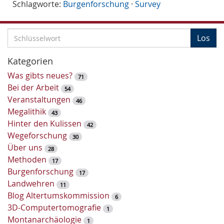
Schlagworte:
Burgenforschung
·
Survey
S
Los
c
h
Kategorien
l
Was gibts neues?
71
ü
Bei der Arbeit
54
s
Veranstaltungen
46
s
Megalithik
43
e
Hinter den Kulissen
42
l
Wegeforschung
30
w
Über uns
28
o
Methoden
17
r
Burgenforschung
17
t
Landwehren
11
-
Blog Altertumskommission
6
S
3D-Computertomografie
1
u
Montanarchäologie
1