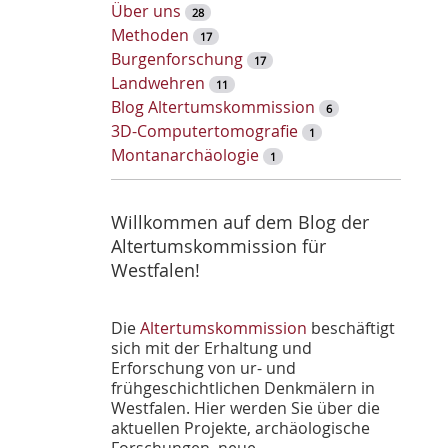
w
Über uns
28
o
Methoden
17
r
Burgenforschung
17
t
Landwehren
11
-
Blog Altertumskommission
6
S
3D-Computertomografie
1
u
Montanarchäologie
1
c
h
e
Willkommen auf dem Blog der
Altertumskommission für
Westfalen!
Die
Altertumskommission
beschäftigt
sich mit der Erhaltung und
Erforschung von ur- und
frühgeschichtlichen Denkmälern in
Westfalen. Hier werden Sie über die
aktuellen Projekte, archäologische
Forschungen, neue