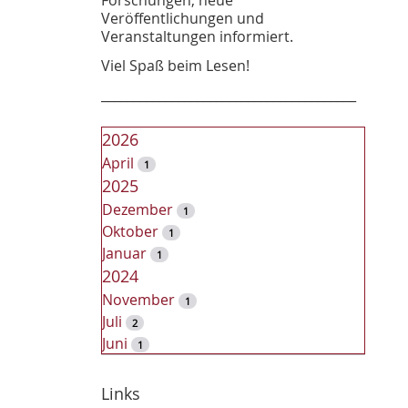
Veröffentlichungen und
Veranstaltungen informiert.
Viel Spaß beim Lesen!
________________________________________
2026
April
1
2025
Dezember
1
Oktober
1
Januar
1
2024
November
1
Juli
2
Juni
1
2023
Dezember
Links
2