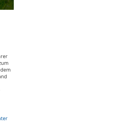
hrer
 zum
n dem
and
e
nter