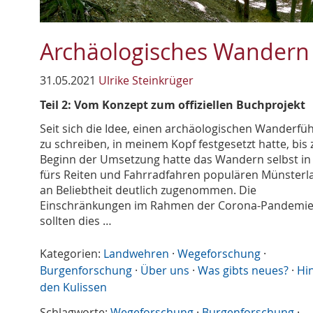
Archäologisches Wandern
31.05.2021
Ulrike Steinkrüger
Teil 2: Vom Konzept zum offiziellen Buchprojekt
Seit sich die Idee, einen archäologischen Wanderfü
zu schreiben, in meinem Kopf festgesetzt hatte, bis
Beginn der Umsetzung hatte das Wandern selbst i
fürs Reiten und Fahrradfahren populären Münsterl
an Beliebtheit deutlich zugenommen. Die
Einschränkungen im Rahmen der Corona-Pandemi
sollten dies …
Kategorien:
Landwehren
·
Wegeforschung
·
Burgenforschung
·
Über uns
·
Was gibts neues?
·
Hi
den Kulissen
Schlagworte:
Wegeforschung
·
Burgenforschung
·