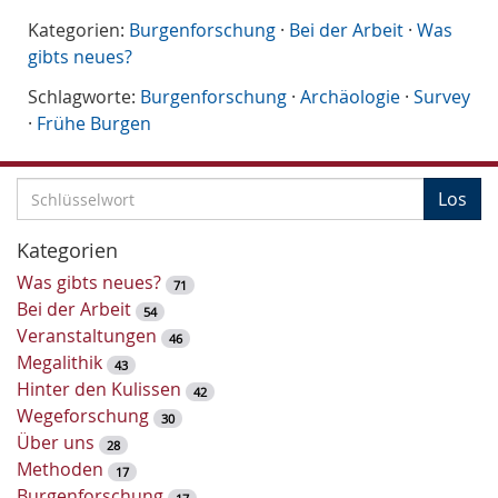
Kategorien:
Burgenforschung
·
Bei der Arbeit
·
Was
gibts neues?
Schlagworte:
Burgenforschung
·
Archäologie
·
Survey
·
Frühe Burgen
S
Los
c
h
Kategorien
l
Was gibts neues?
71
ü
Bei der Arbeit
54
s
Veranstaltungen
46
s
Megalithik
43
e
Hinter den Kulissen
42
l
Wegeforschung
30
w
Über uns
28
o
Methoden
17
r
Burgenforschung