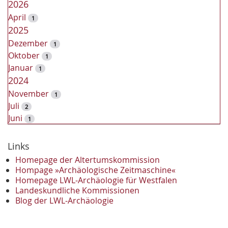
2026
April
1
2025
Dezember
1
Oktober
1
Januar
1
2024
November
1
Juli
2
Juni
1
2023
Dezember
Links
2
November
2
Homepage der Altertumskommission
Oktober
Hompage »Archäologische Zeitmaschine«
1
Homepage LWL-Archäologie für Westfalen
September
2
Landeskundliche Kommissionen
August
1
Blog der LWL-Archäologie
Mai
1
April
1