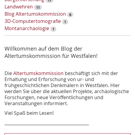
17
t
Landwehren
11
-
Blog Altertumskommission
6
S
3D-Computertomografie
1
u
Montanarchäologie
1
c
h
e
Willkommen auf dem Blog der
Altertumskommission für Westfalen!
Die
Altertumskommission
beschäftigt sich mit der
Erhaltung und Erforschung von ur- und
frühgeschichtlichen Denkmälern in Westfalen. Hier
werden Sie über die aktuellen Projekte, archäologische
Forschungen, neue Veröffentlichungen und
Veranstaltungen informiert.
Viel Spaß beim Lesen!
________________________________________