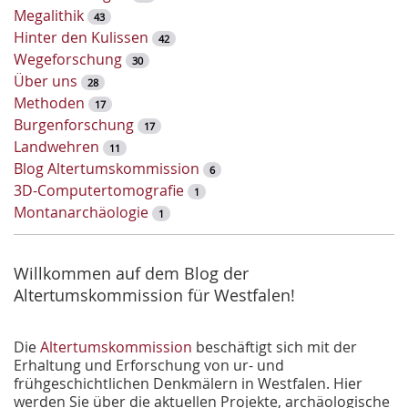
s
Megalithik
43
e
Hinter den Kulissen
42
l
Wegeforschung
30
w
Über uns
28
o
Methoden
17
r
Burgenforschung
17
t
Landwehren
11
-
Blog Altertumskommission
6
S
3D-Computertomografie
1
u
Montanarchäologie
1
c
h
e
Willkommen auf dem Blog der
Altertumskommission für Westfalen!
Die
Altertumskommission
beschäftigt sich mit der
Erhaltung und Erforschung von ur- und
frühgeschichtlichen Denkmälern in Westfalen. Hier
werden Sie über die aktuellen Projekte, archäologische