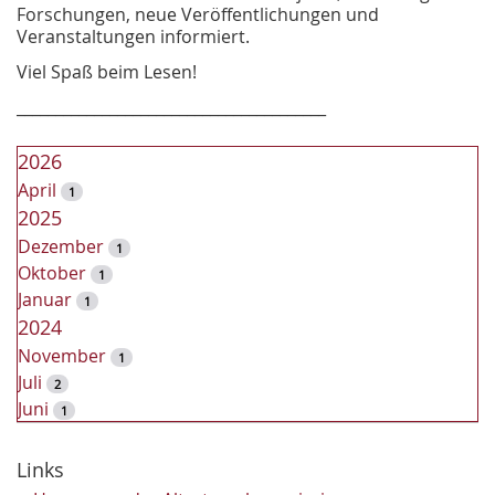
Forschungen, neue Veröffentlichungen und
Veranstaltungen informiert.
Viel Spaß beim Lesen!
________________________________________
2026
April
1
2025
Dezember
1
Oktober
1
Januar
1
2024
November
1
Juli
2
Juni
1
2023
Dezember
Links
2
November
2