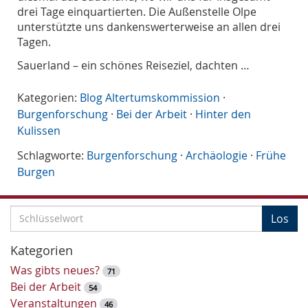
drei Tage einquartierten. Die Außenstelle Olpe
unterstützte uns dankenswerterweise an allen drei
Tagen.
Sauerland – ein schönes Reiseziel, dachten …
Kategorien:
Blog Altertumskommission
·
Burgenforschung
·
Bei der Arbeit
·
Hinter den
Kulissen
Schlagworte:
Burgenforschung
·
Archäologie
·
Frühe
Burgen
S
Los
c
h
Kategorien
l
Was gibts neues?
71
ü
Bei der Arbeit
54
s
Veranstaltungen
46