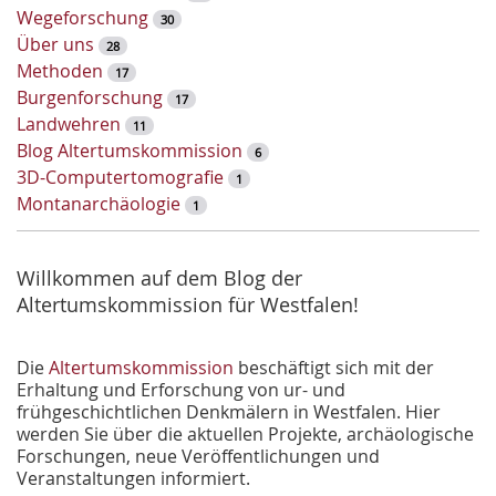
l
Wegeforschung
30
w
Über uns
28
o
Methoden
17
r
Burgenforschung
17
t
Landwehren
11
-
Blog Altertumskommission
6
S
3D-Computertomografie
1
u
Montanarchäologie
1
c
h
e
Willkommen auf dem Blog der
Altertumskommission für Westfalen!
Die
Altertumskommission
beschäftigt sich mit der
Erhaltung und Erforschung von ur- und
frühgeschichtlichen Denkmälern in Westfalen. Hier
werden Sie über die aktuellen Projekte, archäologische
Forschungen, neue Veröffentlichungen und
Veranstaltungen informiert.