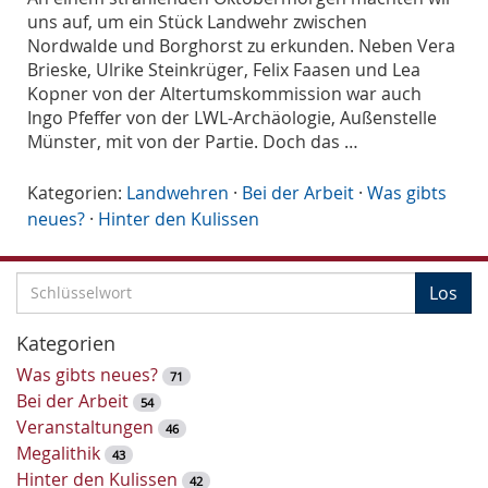
uns auf, um ein Stück Landwehr zwischen
Nordwalde und Borghorst zu erkunden. Neben Vera
Brieske, Ulrike Steinkrüger, Felix Faasen und Lea
Kopner von der Altertumskommission war auch
Ingo Pfeffer von der LWL-Archäologie, Außenstelle
Münster, mit von der Partie. Doch das …
Kategorien:
Landwehren
·
Bei der Arbeit
·
Was gibts
neues?
·
Hinter den Kulissen
S
Los
c
h
Kategorien
l
Was gibts neues?
71
ü
Bei der Arbeit
54
s
Veranstaltungen
46
s
Megalithik
43
e
Hinter den Kulissen
42