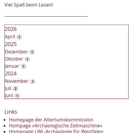
Viel Spaß beim Lesen!
________________________________________
2026
April
1
2025
Dezember
1
Oktober
1
Januar
1
2024
November
1
Juli
2
Juni
1
2023
Dezember
Links
2
November
2
Homepage der Altertumskommission
Oktober
Hompage »Archäologische Zeitmaschine«
1
Homepage LWL-Archäologie für Westfalen
September
2