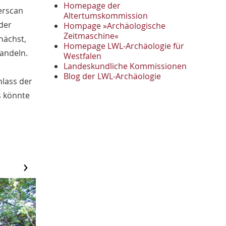
November
2
Homepage der
erscan
Oktober
Altertumskommission
1
der
Hompage »Archäologische
September
2
Zeitmaschine«
August
nächst,
1
Homepage LWL-Archäologie für
Mai
1
andeln.
Westfalen
April
1
Landeskundliche Kommissionen
Januar
Blog der LWL-Archäologie
3
hlass der
2022
s könnte
Oktober
1
September
1
Juni
1
Mai
3
April
1
›
März
2
2021
Oktober
1
September
4
August
2
Juli
1