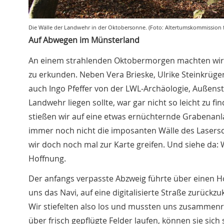
Die Wälle der Landwehr in der Oktobersonne. (Foto: Altertumskommission f
Auf Abwegen im Münsterland
An einem strahlenden Oktobermorgen machten wir 
zu erkunden. Neben Vera Brieske, Ulrike Steinkrüg
auch Ingo Pfeffer von der LWL-Archäologie, Außenst
Landwehr liegen sollte, war gar nicht so leicht zu 
stießen wir auf eine etwas ernüchternde Grabenanla
immer noch nicht die imposanten Wälle des Lasers
wir doch noch mal zur Karte greifen. Und siehe da:
Hoffnung.
Der anfangs verpasste Abzweig führte über einen Hof
uns das Navi, auf eine digitalisierte Straße zurückz
Wir stiefelten also los und mussten uns zusammen
über frisch gepflügte Felder laufen, können sie sic