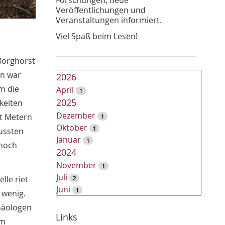
Veröffentlichungen und
Veranstaltungen informiert.
Viel Spaß beim Lesen!
________________________________________
Borghorst
on war
2026
m die
April
1
2025
keiten
Dezember
rt Metern
1
Oktober
1
ussten
Januar
1
 noch
2024
November
1
Juli
lle riet
2
Juni
1
 wenig.
2023
häologen
Dezember
Links
2
em