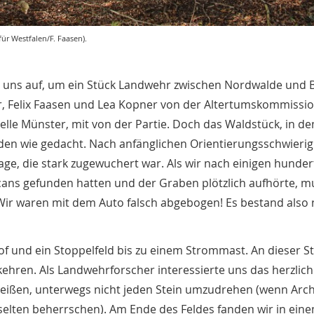
ür Westfalen/F. Faasen).
uns auf, um ein Stück Landwehr zwischen Nordwalde und 
er, Felix Faasen und Lea Kopner von der Altertumskommissi
elle Münster, mit von der Partie. Doch das Waldstück, in de
finden wie gedacht. Nach anfänglichen Orientierungsschwierig
ge, die stark zugewuchert war. Als wir nach einigen hunde
cans gefunden hatten und der Graben plötzlich aufhörte, m
 Wir waren mit dem Auto falsch abgebogen! Es bestand also
 und ein Stoppelfeld bis zu einem Strommast. An dieser Ste
ukehren. Als Landwehrforscher interessierte uns das herzlich
reißen, unterwegs nicht jeden Stein umzudrehen (wenn Arc
h selten beherrschen). Am Ende des Feldes fanden wir in ein