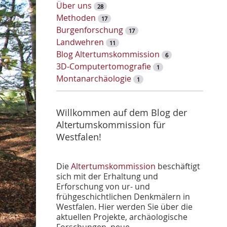
w
Über uns
28
o
Methoden
17
r
Burgenforschung
17
t
Landwehren
11
-
Blog Altertumskommission
6
S
3D-Computertomografie
1
u
Montanarchäologie
1
c
h
e
Willkommen auf dem Blog der
Altertumskommission für
Westfalen!
Die
Altertumskommission
beschäftigt
sich mit der Erhaltung und
Erforschung von ur- und
frühgeschichtlichen Denkmälern in
Westfalen. Hier werden Sie über die
aktuellen Projekte, archäologische
Forschungen, neue