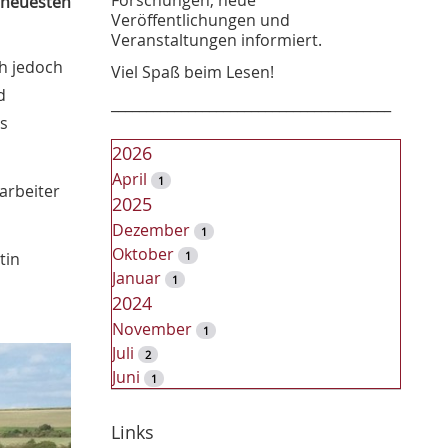
m neuesten
Veröffentlichungen und
Veranstaltungen informiert.
ch jedoch
Viel Spaß beim Lesen!
d
________________________________________
Es
2026
April
1
arbeiter
2025
Dezember
1
Oktober
tin
1
Januar
1
2024
November
1
Juli
2
Juni
1
2023
Dezember
Links
2