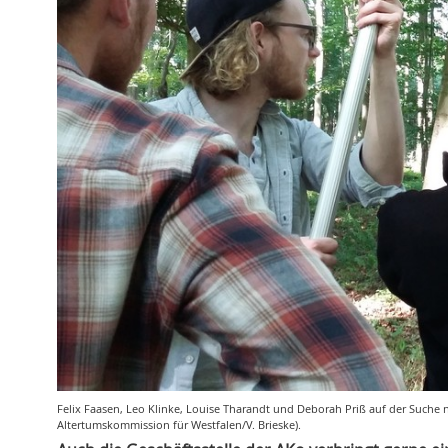
Felix Faasen, Leo Klinke, Louise Tharandt und Deborah Priß auf der Suche 
Altertumskommission für Westfalen/V. Brieske).