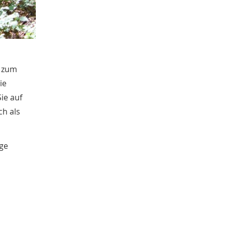
April
2
März
1
Februar
1
Januar
2
2016
r zum
November
2
ie
Oktober
1
September
ie auf
5
August
ch als
3
Juli
4
nge