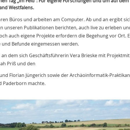
einen Tag „im Feld“: Für eigene Forschungen und um auf de
and Westfalens.
 Ihren Büros und arbeiten am Computer. Ab und an ergibt si
in unseren Publikationen berichten, auch live zu erleben un
och auch eigene Projekte erfordern die Begehung vor Ort. 
e und Befunde eingemessen werden.
n dem sich Geschäftsführerin Vera Brieske mit Projektmit
rah Priß und den
und Florian Jüngerich sowie der Archäoinformatik-Praktikan
d Paderborn machte.