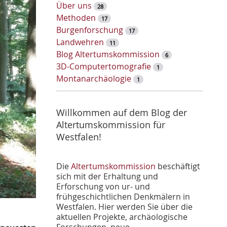
w
Über uns
28
o
Methoden
17
r
Burgenforschung
17
t
Landwehren
11
-
Blog Altertumskommission
6
S
3D-Computertomografie
1
u
Montanarchäologie
1
c
h
e
Willkommen auf dem Blog der
Altertumskommission für
Westfalen!
Die
Altertumskommission
beschäftigt
sich mit der Erhaltung und
Erforschung von ur- und
frühgeschichtlichen Denkmälern in
Westfalen. Hier werden Sie über die
aktuellen Projekte, archäologische
Forschungen, neue