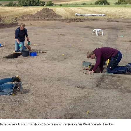
badessen-Eissen frei (Foto: Altertumskommission für Westfalen/V.Brieske).