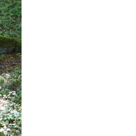
August
1
Juli
2
Mai
1
April
4
2018
November
1
Oktober
3
Juli
4
Juni
1
Mai
2
April
2
Februar
3
2017
November
1
Oktober
1
September
1
Juli
1
Juni
1
Mai
1