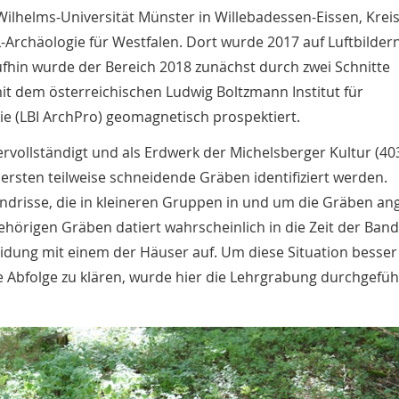
Wilhelms-Universität Münster in Willebadessen-Eissen, Kreis
-Archäologie für Westfalen. Dort wurde 2017 auf Luftbildern 
hin wurde der Bereich 2018 zunächst durch zwei Schnitte
t dem österreichischen Ludwig Boltzmann Institut für
ie (LBI ArchPro) geomagnetisch prospektiert.
ervollständigt und als Erdwerk der Michelsberger Kultur (4
ersten teilweise schneidende Gräben identifiziert werden.
drisse, die in kleineren Gruppen in und um die Gräben an
hörigen Gräben datiert wahrscheinlich in die Zeit der Ban
dung mit einem der Häuser auf. Um diese Situation besser
e Abfolge zu klären, wurde hier die Lehrgrabung durchgefüh