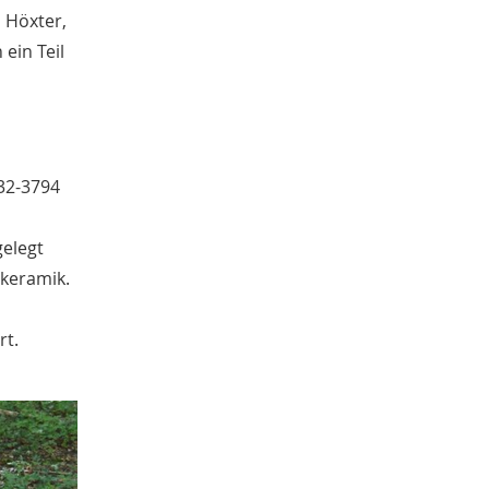
Juni
 Höxter,
4
Mai
ein Teil
3
April
2
Januar
4
2020
Dezember
1
November
1
032-3794
Oktober
5
September
1
gelegt
August
2
dkeramik.
Juli
1
Juni
1
April
rt.
2
Januar
3
2019
Dezember
4
Oktober
1
September
1