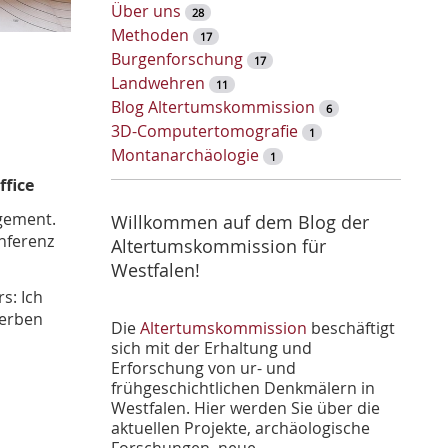
w
Über uns
28
o
Methoden
17
r
Burgenforschung
17
t
Landwehren
11
-
Blog Altertumskommission
6
S
3D-Computertomografie
1
u
Montanarchäologie
1
c
ffice
h
e
gement.
Willkommen auf dem Blog der
nferenz
Altertumskommission für
Westfalen!
s: Ich
herben
Die
Altertumskommission
beschäftigt
sich mit der Erhaltung und
Erforschung von ur- und
frühgeschichtlichen Denkmälern in
t
Westfalen. Hier werden Sie über die
aktuellen Projekte, archäologische
Forschungen, neue