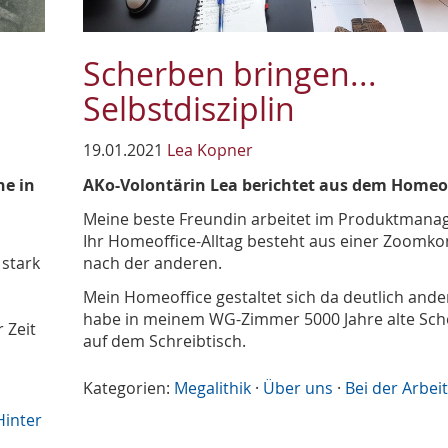
Scherben bringen...
Selbstdisziplin
19.01.2021
Lea Kopner
ne in
AKo-Volontärin Lea berichtet aus dem Homeo
Meine beste Freundin arbeitet im Produktmana
Ihr Homeoffice-Alltag besteht aus einer Zoomko
 stark
nach der anderen.
Mein Homeoffice gestaltet sich da deutlich ander
habe in meinem WG-Zimmer 5000 Jahre alte Sc
 Zeit
auf dem Schreibtisch.
Kategorien:
Megalithik
·
Über uns
·
Bei der Arbei
Hinter