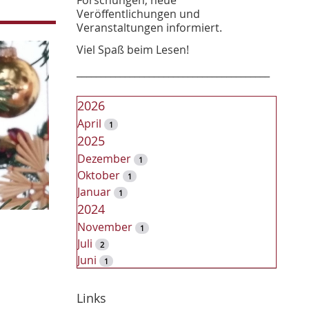
Veröffentlichungen und
Veranstaltungen informiert.
Viel Spaß beim Lesen!
________________________________________
2026
April
1
2025
Dezember
1
Oktober
1
Januar
1
2024
November
1
Juli
2
Juni
1
2023
Dezember
Links
2