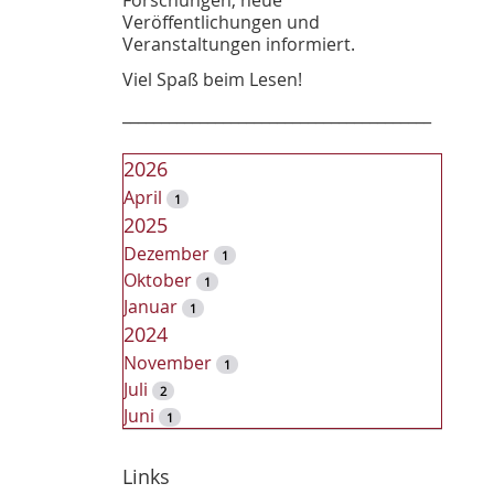
Veröffentlichungen und
Veranstaltungen informiert.
Viel Spaß beim Lesen!
________________________________________
2026
April
1
2025
Dezember
1
Oktober
1
Januar
1
2024
November
1
Juli
2
Juni
1
2023
Dezember
Links
2