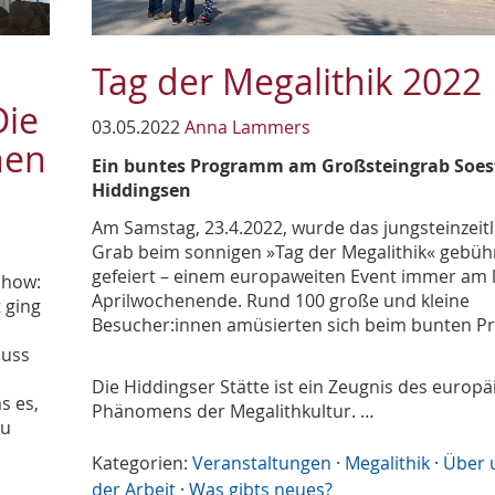
Tag der Megalithik 2022
Die
03.05.2022
Anna Lammers
hen
Ein buntes Programm am Großsteingrab Soes
Hiddingsen
Am Samstag, 23.4.2022, wurde das jungsteinzeitl
Grab beim sonnigen »Tag der Megalithik« gebü
gefeiert – einem europaweiten Event immer am 
show:
Aprilwochenende. Rund 100 große und kleine
 ging
Besucher:innen amüsierten sich beim bunten 
luss
Die Hiddingser Stätte ist ein Zeugnis des europ
s es,
Phänomens der Megalithkultur. …
zu
Kategorien:
Veranstaltungen
·
Megalithik
·
Über 
der Arbeit
·
Was gibts neues?