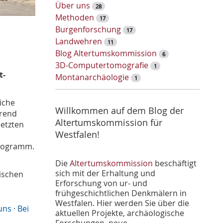
w
Über uns
28
o
Methoden
17
r
Burgenforschung
17
t
Landwehren
11
-
Blog Altertumskommission
6
S
3D-Computertomografie
1
u
t-
Montanarchäologie
1
c
h
iche
e
Willkommen auf dem Blog der
hrend
Altertumskommission für
letzten
Westfalen!
Programm.
Die
Altertumskommission
beschäftigt
sich mit der Erhaltung und
äischen
Erforschung von ur- und
frühgeschichtlichen Denkmälern in
Westfalen. Hier werden Sie über die
uns
·
Bei
aktuellen Projekte, archäologische
Forschungen, neue