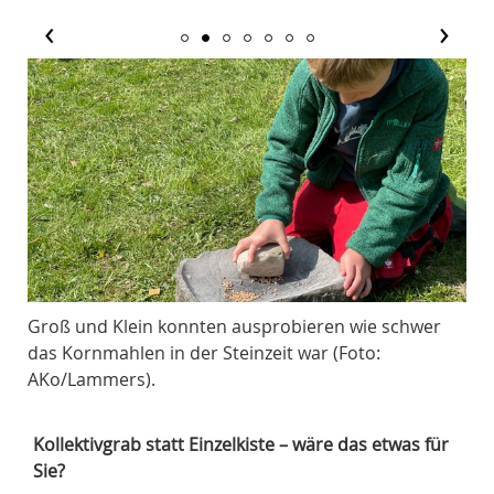
‹
›
Groß und Klein konnten ausprobieren wie schwer
Die
das Kornmahlen in der Steinzeit war (Foto:
unt
AKo/Lammers).
Kollektivgrab statt Einzelkiste – wäre das etwas für
Sie?