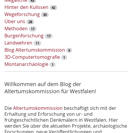
43
e
Hinter den Kulissen
42
l
Wegeforschung
30
w
Über uns
28
o
Methoden
17
r
Burgenforschung
17
t
Landwehren
11
-
Blog Altertumskommission
6
S
3D-Computertomografie
1
u
Montanarchäologie
1
c
h
e
Willkommen auf dem Blog der
Altertumskommission für Westfalen!
Die
Altertumskommission
beschäftigt sich mit der
Erhaltung und Erforschung von ur- und
frühgeschichtlichen Denkmälern in Westfalen. Hier
werden Sie über die aktuellen Projekte, archäologische
Forschungen, neue Veröffentlichungen und