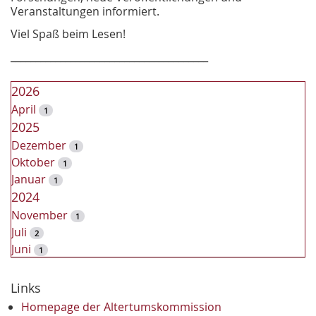
Veranstaltungen informiert.
Viel Spaß beim Lesen!
________________________________________
2026
April
1
2025
Dezember
1
Oktober
1
Januar
1
2024
November
1
Juli
2
Juni
1
2023
Dezember
Links
2
November
2
Homepage der Altertumskommission