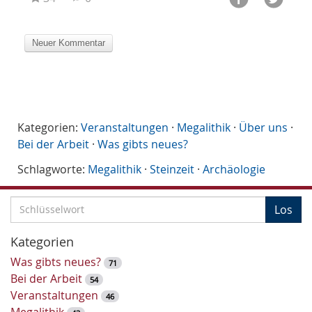
Kategorien:
Veranstaltungen
·
Megalithik
·
Über uns
·
Bei der Arbeit
·
Was gibts neues?
Schlagworte:
Megalithik
·
Steinzeit
·
Archäologie
S
Los
c
h
Kategorien
l
Was gibts neues?
71
ü
Bei der Arbeit
54
s
Veranstaltungen
46
s
Megalithik