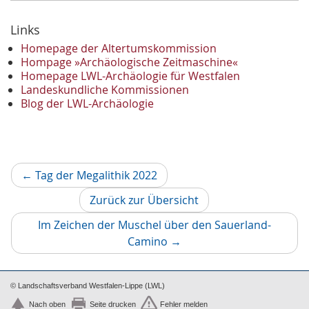
2023
Dezember
Links
2
November
2
Homepage der Altertumskommission
Oktober
Hompage »Archäologische Zeitmaschine«
1
Homepage LWL-Archäologie für Westfalen
September
2
Landeskundliche Kommissionen
August
1
Blog der LWL-Archäologie
Mai
1
April
1
Januar
3
2022
Vorheriger
←
Tag der Megalithik 2022
Oktober
1
Artikel
September
1
Zurück zur Übersicht
Juni
1
Im Zeichen der Muschel über den Sauerland-
Mai
3
Nächster
Camino
→
April
1
Artikel
März
2
2021
© Landschaftsverband Westfalen-Lippe (LWL)
Oktober
1
Nach oben
Seite drucken
Fehler melden