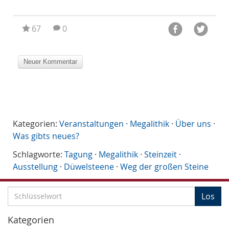
67
0
Kategorien:
Veranstaltungen
·
Megalithik
·
Über uns
·
Was gibts neues?
Schlagworte:
Tagung
·
Megalithik
·
Steinzeit
·
Ausstellung
·
Düwelsteene
·
Weg der großen Steine
S
Los
c
h
Kategorien
l