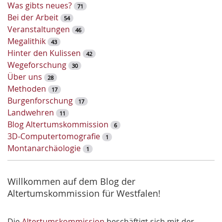
Was gibts neues?
71
ü
Bei der Arbeit
54
s
Veranstaltungen
46
s
Megalithik
43
e
Hinter den Kulissen
42
l
Wegeforschung
30
w
Über uns
28
o
Methoden
17
r
Burgenforschung
17
t
Landwehren
11
-
Blog Altertumskommission
6
S
3D-Computertomografie
1
u
Montanarchäologie
1
c
h
e
Willkommen auf dem Blog der
Altertumskommission für Westfalen!
Die
Altertumskommission
beschäftigt sich mit der