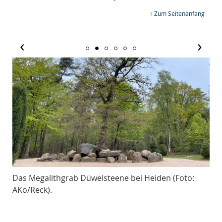
↑ Zum Seitenanfang
‹
›
Das Megalithgrab Düwelsteene bei Heiden (Foto:
Die
).
AKo/Reck).
Erk
Kul