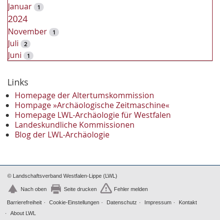
Januar
1
2024
November
1
Juli
2
Juni
1
2023
Dezember
Links
2
November
2
Homepage der Altertumskommission
Oktober
Hompage »Archäologische Zeitmaschine«
1
Homepage LWL-Archäologie für Westfalen
September
2
Landeskundliche Kommissionen
August
1
Blog der LWL-Archäologie
Mai
1
April
1
Januar
3
2022
© Landschaftsverband Westfalen-Lippe (LWL)
Oktober
1
Nach oben
Seite drucken
Fehler melden
September
1
Barrierefreiheit
Cookie-Einstellungen
Datenschutz
Impressum
Kontakt
Juni
1
About LWL