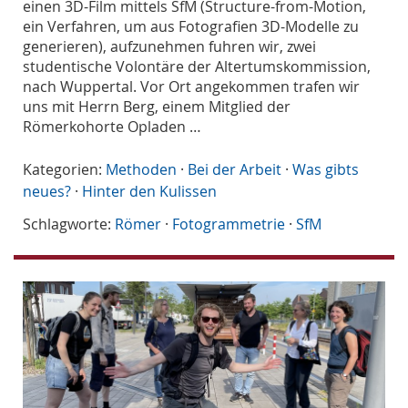
einen 3D-Film mittels SfM (Structure-from-Motion,
ein Verfahren, um aus Fotografien 3D-Modelle zu
generieren), aufzunehmen fuhren wir, zwei
studentische Volontäre der Altertumskommission,
nach Wuppertal. Vor Ort angekommen trafen wir
uns mit Herrn Berg, einem Mitglied der
Römerkohorte Opladen …
Kategorien:
Methoden
·
Bei der Arbeit
·
Was gibts
neues?
·
Hinter den Kulissen
Schlagworte:
Römer
·
Fotogrammetrie
·
SfM