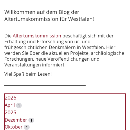
h
e
Willkommen auf dem Blog der
Altertumskommission für Westfalen!
Die
Altertumskommission
beschäftigt sich mit der
Erhaltung und Erforschung von ur- und
frühgeschichtlichen Denkmälern in Westfalen. Hier
werden Sie über die aktuellen Projekte, archäologische
Forschungen, neue Veröffentlichungen und
Veranstaltungen informiert.
Viel Spaß beim Lesen!
________________________________________
2026
April
1
2025
Dezember
1
Oktober
1