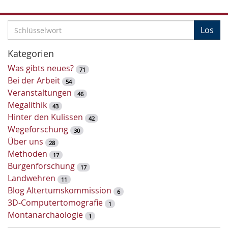
S
Los
c
h
Kategorien
l
Was gibts neues?
71
ü
Bei der Arbeit
54
s
Veranstaltungen
46
s
Megalithik
43
e
Hinter den Kulissen
42
l
Wegeforschung
30
w
Über uns
28
o
Methoden
17
r
Burgenforschung
17
t
Landwehren
11
-
Blog Altertumskommission
6
S
3D-Computertomografie
1
u
Montanarchäologie
1
c