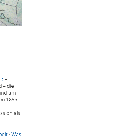
Juni
4
Mai
3
April
2
Januar
4
2020
Dezember
1
November
1
Oktober
5
September
1
August
2
lt
–
Juli
1
 – die
Juni
1
rund um
April
2
on 1895
Januar
3
2019
ssion als
Dezember
4
Oktober
1
September
beit
·
Was
1