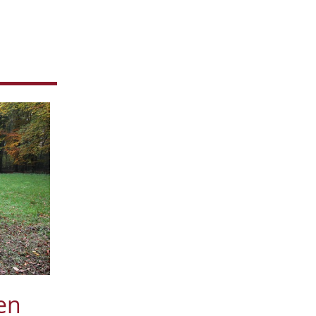
August
1
Juli
2
Mai
1
April
4
2018
November
1
Oktober
3
Juli
4
Juni
1
Mai
2
April
2
Februar
3
2017
November
1
Oktober
1
September
1
Juli
1
en
Juni
1
Mai
1