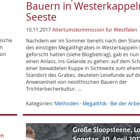
Bauern in Westerkappel
Seeste
10.11.2017
Altertumskommission für Westfalen
äische
Nachdem wir im Sommer bereits nach den Sta
in
des einstigen Megalithgrabes in Westerkappeln-
ion
geforscht hatten (siehe Blogbeitrag), gab es nun
einen Anlass, ins Gelände zu gehen: auf dem Sch
einer bewaldeten Kuppe in Sichtweite zum ehem
Standort des Grabes, deuteten Lesefunde auf di
Anwesenheit von neolithischen Bauern der
Trichterbecherkultur. …
Kategorien:
Methoden
·
Megalithik
·
Bei der Arbe