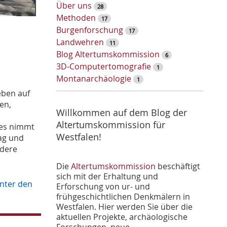
w
Über uns
28
o
Methoden
17
r
Burgenforschung
17
t
Landwehren
11
-
Blog Altertumskommission
6
S
3D-Computertomografie
1
u
Montanarchäologie
1
c
eben auf
h
en,
e
Willkommen auf dem Blog der
Altertumskommission für
 es nimmt
Westfalen!
ag und
ndere
Die
Altertumskommission
beschäftigt
sich mit der Erhaltung und
nter den
Erforschung von ur- und
frühgeschichtlichen Denkmälern in
Westfalen. Hier werden Sie über die
aktuellen Projekte, archäologische
Forschungen, neue