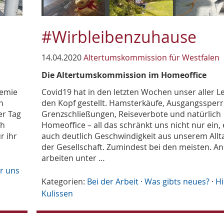
#Wirbleibenzuhause
14.04.2020
Altertumskommission für Westfalen
Die Altertumskommission im Homeoffice
demie
Covid19 hat in den letzten Wochen unser aller L
n
den Kopf gestellt. Hamsterkäufe, Ausgangssperr
er Tag
Grenzschließungen, Reiseverbote und natürlich
ch
Homeoffice – all das schränkt uns nicht nur ein,
r ihr
auch deutlich Geschwindigkeit aus unserem Allt
der Gesellschaft. Zumindest bei den meisten. A
arbeiten unter …
r uns
Kategorien:
Bei der Arbeit
·
Was gibts neues?
·
Hi
Kulissen