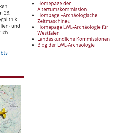
November
2
Homepage der
rken
Oktober
Altertumskommission
1
m 28.
Hompage »Archäologische
September
2
galithik
Zeitmaschine«
August
1
ilien- und
Homepage LWL-Archäologie für
Mai
1
rich-
Westfalen
April
1
Landeskundliche Kommissionen
…
Januar
Blog der LWL-Archäologie
3
2022
ibts
Oktober
1
September
1
Juni
1
Mai
3
April
1
März
2
2021
Oktober
1
September
4
August
2
Juli
1