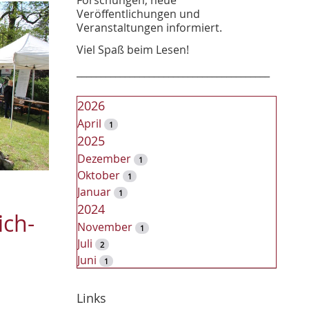
Veröffentlichungen und
Veranstaltungen informiert.
Viel Spaß beim Lesen!
________________________________________
2026
April
1
2025
Dezember
1
Oktober
1
Januar
1
2024
ich-
November
1
Juli
2
Juni
1
2023
Dezember
Links
2