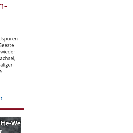
n-
April
2
März
1
Februar
1
Januar
2
2016
ndspuren
November
2
Seeste
Oktober
1
 wieder
September
achsel,
5
August
aligen
3
e
Juli
4
it