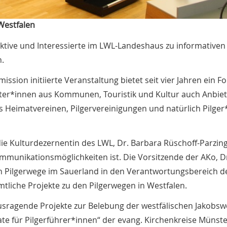
Westfalen
 Aktive und Interessierte im LWL-Landeshaus zu informativen
.
ion initiierte Veranstaltung bietet seit vier Jahren ein 
ter*innen aus Kommunen, Touristik und Kultur auch Anbie
s Heimatvereinen, Pilgervereinigungen und natürlich Pilger
e Kulturdezernentin des LWL, Dr. Barbara Rüschoff-Parzing
ommunikationsmöglichkeiten ist. Die Vorsitzende der AKo, Dr
en Pilgerwege im Sauerland in den Verantwortungsbereich d
mtliche Projekte zu den Pilgerwegen in Westfalen.
usragende Projekte zur Belebung der westfälischen Jakobs
te für Pilgerführer*innen“ der evang. Kirchenkreise Münst