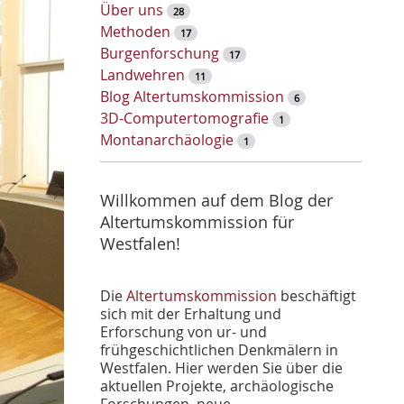
w
Über uns
28
o
Methoden
17
r
Burgenforschung
17
t
Landwehren
11
-
Blog Altertumskommission
6
S
3D-Computertomografie
1
u
Montanarchäologie
1
c
h
e
Willkommen auf dem Blog der
Altertumskommission für
Westfalen!
Die
Altertumskommission
beschäftigt
sich mit der Erhaltung und
Erforschung von ur- und
frühgeschichtlichen Denkmälern in
Westfalen. Hier werden Sie über die
aktuellen Projekte, archäologische
Forschungen, neue