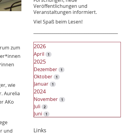
Veröffentlichungen und
Veranstaltungen informiert.
Viel Spaß beim Lesen!
________________________________________
2026
Forum zum
April
1
ter*innen
2025
*innen
Dezember
1
Oktober
1
Januar
er, wie
1
2024
. Aurelia
November
1
er AKo
Juli
2
Juni
1
2023
wege
Dezember
Links
2
er und