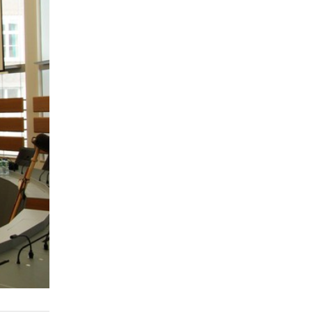
Juni
4
Mai
3
April
2
Januar
4
2020
Dezember
1
November
1
Oktober
5
September
1
August
2
Juli
1
Juni
1
April
2
Januar
3
2019
Dezember
4
Oktober
1
September
1