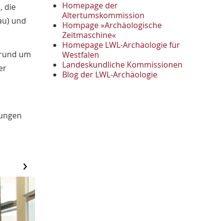
November
2
Homepage der
, die
Oktober
Altertumskommission
1
au) und
Hompage »Archäologische
September
2
Zeitmaschine«
August
1
Homepage LWL-Archäologie für
Mai
1
 rund um
Westfalen
April
1
Landeskundliche Kommissionen
er
Januar
Blog der LWL-Archäologie
3
2022
Oktober
1
September
1
gungen
Juni
1
Mai
3
April
1
März
›
2
2021
Oktober
1
September
4
August
2
Juli
1