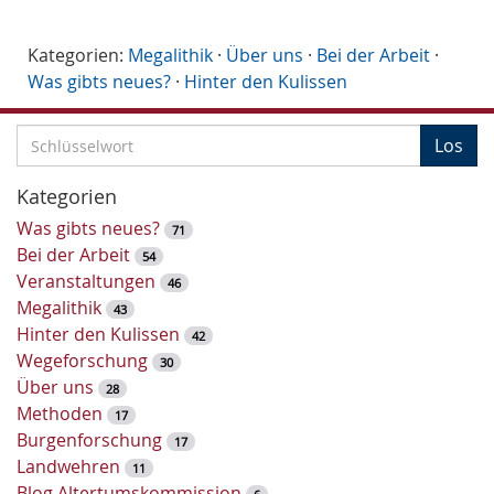
Kategorien:
Megalithik
·
Über uns
·
Bei der Arbeit
·
Was gibts neues?
·
Hinter den Kulissen
S
Los
c
h
Kategorien
l
Was gibts neues?
71
ü
Bei der Arbeit
54
s
Veranstaltungen
46
s
Megalithik
43
e
Hinter den Kulissen
42
l
Wegeforschung
30
w
Über uns
28
o
Methoden
17
r
Burgenforschung
17
t
Landwehren
11
-
Blog Altertumskommission