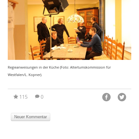
Foto:
Regieanweisungen in der Küche (Foto: Altertumskommission für
Mit 
Westfalen/L. Kopner).
West
115
0