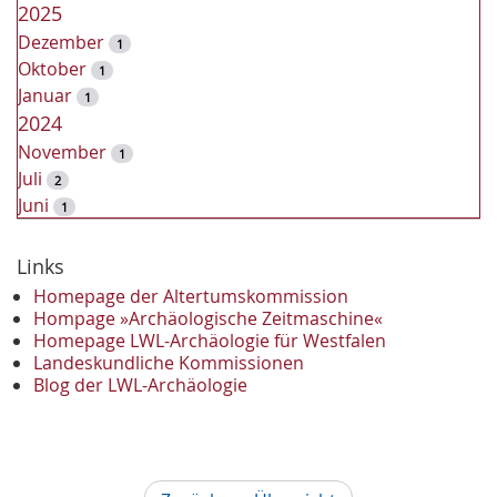
2025
Dezember
1
Oktober
1
Januar
1
2024
November
1
Juli
2
Juni
1
2023
Dezember
Links
2
November
2
Homepage der Altertumskommission
Oktober
Hompage »Archäologische Zeitmaschine«
1
Homepage LWL-Archäologie für Westfalen
September
2
Landeskundliche Kommissionen
August
1
Blog der LWL-Archäologie
Mai
1
April
1
Januar
3
2022