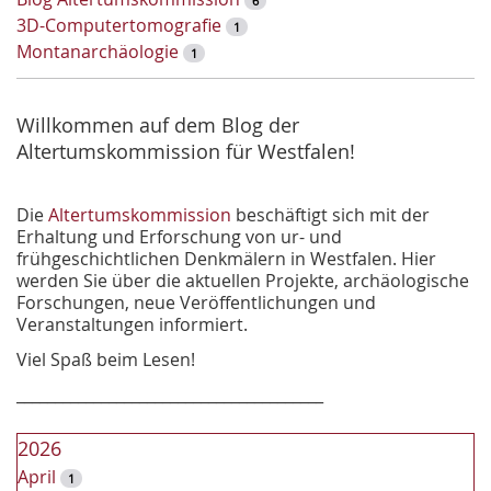
6
S
3D-Computertomografie
1
u
Montanarchäologie
1
c
h
e
Willkommen auf dem Blog der
Altertumskommission für Westfalen!
Die
Altertumskommission
beschäftigt sich mit der
Erhaltung und Erforschung von ur- und
frühgeschichtlichen Denkmälern in Westfalen. Hier
werden Sie über die aktuellen Projekte, archäologische
Forschungen, neue Veröffentlichungen und
Veranstaltungen informiert.
Viel Spaß beim Lesen!
________________________________________
2026
April
1