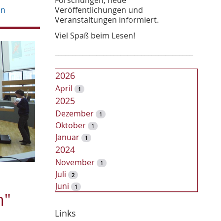
Veröffentlichungen und
on
Veranstaltungen informiert.
Viel Spaß beim Lesen!
________________________________________
2026
April
1
2025
Dezember
1
Oktober
1
Januar
1
2024
November
1
Juli
2
Juni
1
n"
2023
Dezember
Links
2