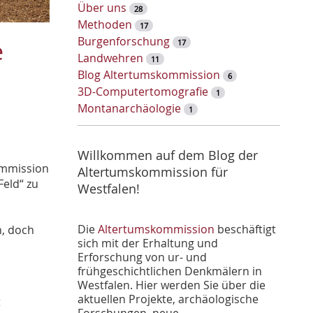
w
Über uns
28
o
Methoden
17
r
Burgenforschung
e
17
t
Landwehren
11
-
Blog Altertumskommission
6
S
3D-Computertomografie
1
u
Montanarchäologie
1
c
h
e
Willkommen auf dem Blog der
ommission
Altertumskommission für
Feld“ zu
Westfalen!
Die
Altertumskommission
beschäftigt
n, doch
sich mit der Erhaltung und
Erforschung von ur- und
frühgeschichtlichen Denkmälern in
Westfalen. Hier werden Sie über die
aktuellen Projekte, archäologische
t
Forschungen, neue