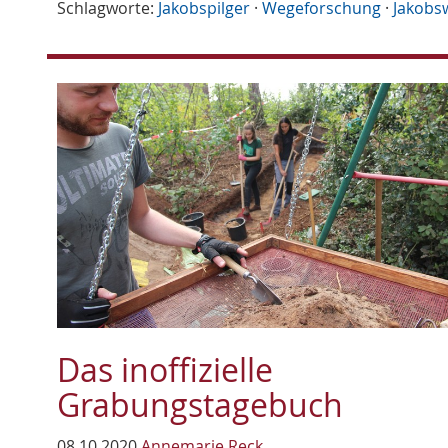
Schlagworte:
Jakobspilger
·
Wegeforschung
·
Jakobs
Das inoffizielle
Grabungstagebuch
08.10.2020
Annemarie Reck