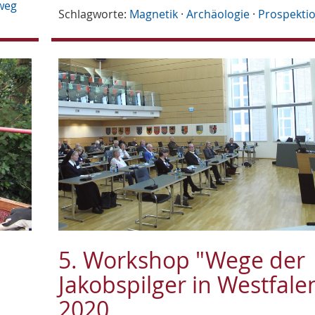
weg
Schlagworte:
Magnetik
·
Archäologie
·
Prospekti
5. Workshop "Wege der
Jakobspilger in Westfale
2020