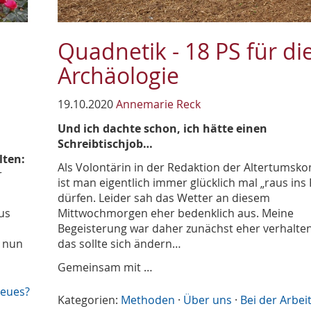
Quadnetik - 18 PS für di
Archäologie
19.10.2020
Annemarie Reck
Und ich dachte schon, ich hätte einen
Schreibtischjob…
lten:
Als Volontärin in der Redaktion der Altertumsk
r
ist man eigentlich immer glücklich mal „raus ins 
dürfen. Leider sah das Wetter an diesem
us
Mittwochmorgen eher bedenklich aus. Meine
Begeisterung war daher zunächst eher verhalte
 nun
das sollte sich ändern…
Gemeinsam mit …
neues?
Kategorien:
Methoden
·
Über uns
·
Bei der Arbei