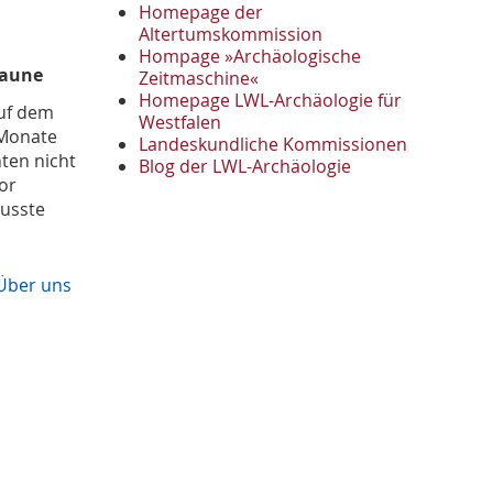
November
2
Homepage der
Oktober
Altertumskommission
1
Hompage »Archäologische
September
2
Laune
Zeitmaschine«
August
1
Homepage LWL-Archäologie für
Mai
auf dem
1
Westfalen
April
 Monate
1
Landeskundliche Kommissionen
ten nicht
Januar
Blog der LWL-Archäologie
3
or
2022
musste
Oktober
1
September
1
Juni
1
Über uns
Mai
3
April
1
März
2
2021
Oktober
1
September
4
August
2
Juli
1