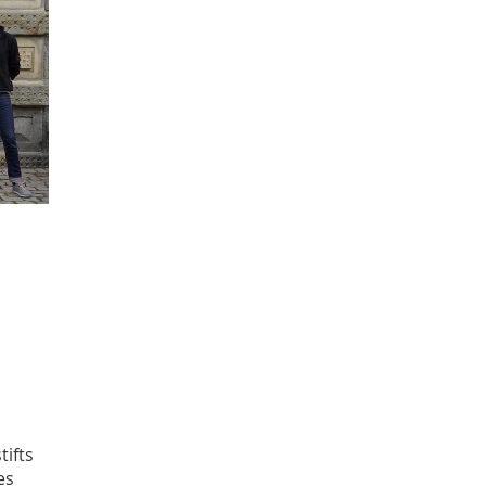
ifts
es