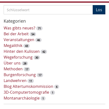
S
Los
c
h
Kategorien
l
Was gibts neues?
71
ü
Bei der Arbeit
54
s
Veranstaltungen
46
s
Megalithik
43
e
Hinter den Kulissen
42
l
Wegeforschung
30
w
Über uns
28
o
Methoden
17
r
Burgenforschung
17
t
Landwehren
11
-
Blog Altertumskommission
6
S
3D-Computertomografie
1
u
Montanarchäologie
1
c
h