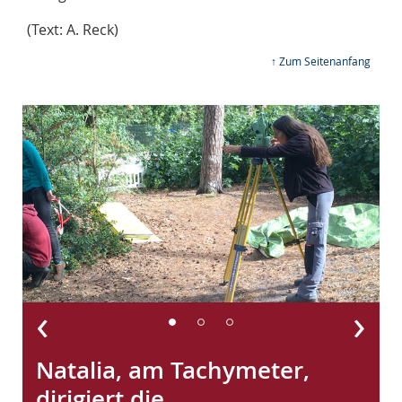
(Text: A. Reck)
↑ Zum Seitenanfang
‹
›
Natalia, am Tachymeter,
dirigiert die