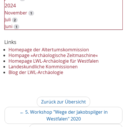
2024
November
1
Juli
2
Juni
1
2023
Dezember
Links
2
November
2
Homepage der Altertumskommission
Oktober
Hompage »Archäologische Zeitmaschine«
1
Homepage LWL-Archäologie für Westfalen
September
2
Landeskundliche Kommissionen
August
1
Blog der LWL-Archäologie
Mai
1
April
1
Januar
3
2022
Zurück zur Übersicht
Oktober
1
September
1
←
5. Workshop "Wege der Jakobspilger in
Juni
1
Vorheriger
Westfalen" 2020
Mai
3
Artikel