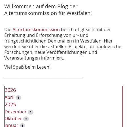
e
Willkommen auf dem Blog der
Altertumskommission für Westfalen!
Die
Altertumskommission
beschäftigt sich mit der
Erhaltung und Erforschung von ur- und
frühgeschichtlichen Denkmälern in Westfalen. Hier
werden Sie über die aktuellen Projekte, archäologische
Forschungen, neue Veröffentlichungen und
Veranstaltungen informiert.
Viel Spaß beim Lesen!
________________________________________
2026
April
1
2025
Dezember
1
Oktober
1
Januar
1