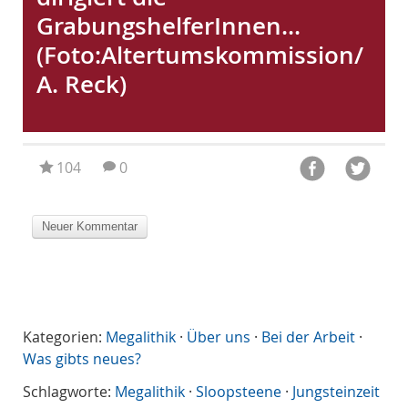
GrabungshelferInnen...
(Foto:Altertumskommission/
A. Reck)
104
0
Kategorien:
Megalithik
·
Über uns
·
Bei der Arbeit
·
Was gibts neues?
Schlagworte:
Megalithik
·
Sloopsteene
·
Jungsteinzeit