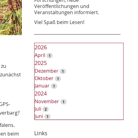
Veröffentlichungen und
Veranstaltungen informiert.
Viel Spaß beim Lesen!
________________________________________
2026
April
1
2025
 zu
Dezember
1
 zunächst
Oktober
1
Januar
1
2024
November
1
 GPS-
Juli
2
 verbarg?
Juni
1
2023
alens.
Dezember
Links
2
men beim