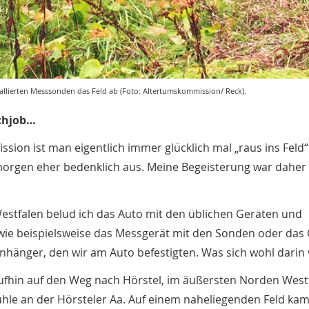
allierten Messsonden das Feld ab (Foto: Altertumskommission/ Reck).
schjob…
sion ist man eigentlich immer glücklich mal „raus ins Feld“
morgen eher bedenklich aus. Meine Begeisterung war daher
estfalen belud ich das Auto mit den üblichen Geräten und
 wie beispielsweise das Messgerät mit den Sonden oder das
hänger, den wir am Auto befestigten. Was sich wohl darin
fhin auf den Weg nach Hörstel, im äußersten Norden Westf
ühle an der Hörsteler Aa. Auf einem naheliegenden Feld ka