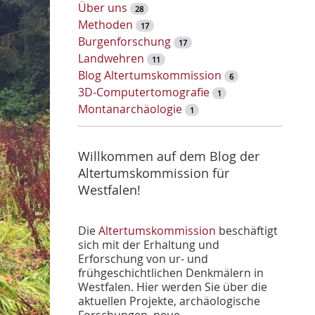
w
Über uns
28
o
Methoden
17
r
Burgenforschung
17
t
Landwehren
11
-
Blog Altertumskommission
6
S
3D-Computertomografie
1
u
Montanarchäologie
1
c
h
e
Willkommen auf dem Blog der
Altertumskommission für
Westfalen!
Die
Altertumskommission
beschäftigt
sich mit der Erhaltung und
Erforschung von ur- und
frühgeschichtlichen Denkmälern in
Westfalen. Hier werden Sie über die
aktuellen Projekte, archäologische
Forschungen, neue