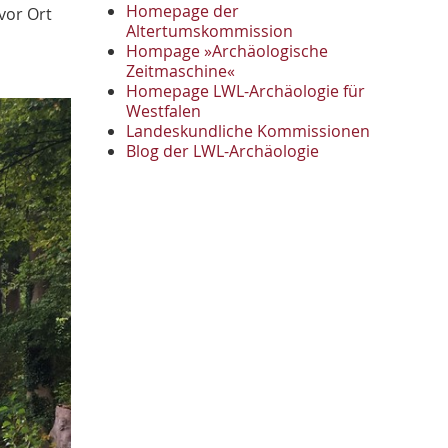
November
2
Homepage der
vor Ort
Oktober
Altertumskommission
1
Hompage »Archäologische
September
2
Zeitmaschine«
August
1
Homepage LWL-Archäologie für
Mai
1
Westfalen
April
1
Landeskundliche Kommissionen
Januar
Blog der LWL-Archäologie
3
2022
Oktober
1
September
1
Juni
1
Mai
3
April
1
März
2
2021
Oktober
1
September
4
August
2
Juli
1