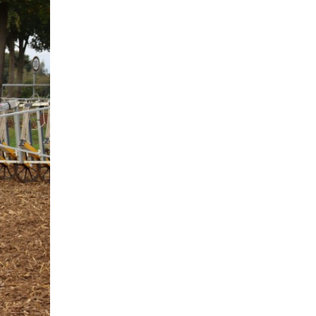
April
2
März
1
Februar
1
Januar
2
2016
November
2
Oktober
1
September
5
August
3
Juli
4