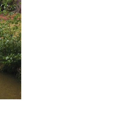
Juni
4
Mai
3
April
2
Januar
4
2020
Dezember
1
November
1
Oktober
5
September
1
August
2
Juli
1
Juni
1
April
2
Januar
3
2019
Dezember
4
Oktober
1
September
1