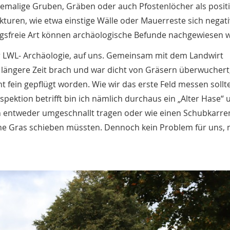
hemalige Gruben, Gräben oder auch Pfostenlöcher als posit
turen, wie etwa einstige Wälle oder Mauerreste sich negati
gsfreie Art können archäologische Befunde nachgewiesen 
er LWL- Archäologie, auf uns. Gemeinsam mit dem Landwirt
on längere Zeit brach und war dicht von Gräsern überwuchert
ht fein gepflügt worden. Wie wir das erste Feld messen sollt
pektion betrifft bin ich nämlich durchaus ein „Alter Hase“ 
n entweder umgeschnallt tragen oder wie einen Schubkarren
ohe Gras schieben müssten. Dennoch kein Problem für uns, 