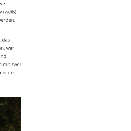
August
ive
1
Juli
2
v (weiß)
Mai
1
werden.
April
4
2018
November
1
, das
Oktober
3
en, war
Juli
4
und
Juni
1
 mit zwei
Mai
2
meinte
April
2
Februar
3
2017
November
1
Oktober
1
September
1
Juli
1
Juni
1
Mai
1