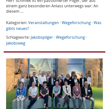
Herr Schimek ist ein passionierter Pilger, der aus
einem ganz besonderen Anlass unterwegs war: An
diesem …
Kategorien:
Veranstaltungen
·
Wegeforschung
·
Was
gibts neues?
Schlagworte:
Jakobspilger
·
Wegeforschung
·
Jakobsweg