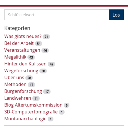
S
Los
c
h
Kategorien
l
Was gibts neues?
71
ü
Bei der Arbeit
54
s
Veranstaltungen
46
s
Megalithik
43
e
Hinter den Kulissen
42
l
Wegeforschung
30
w
Über uns
28
o
Methoden
17
r
Burgenforschung
17
t
Landwehren
11
-
Blog Altertumskommission
6
S
3D-Computertomografie
1
u
Montanarchäologie
1
c