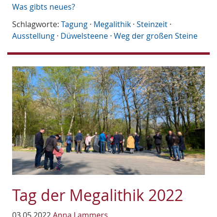
Was gibts neues?
Schlagworte:
Tagung
·
Megalithik
·
Steinzeit
·
Ausstellung
·
Düwelsteene
·
Weg der großen Steine
Tag der Megalithik 2022
03.05.2022
Anna Lammers