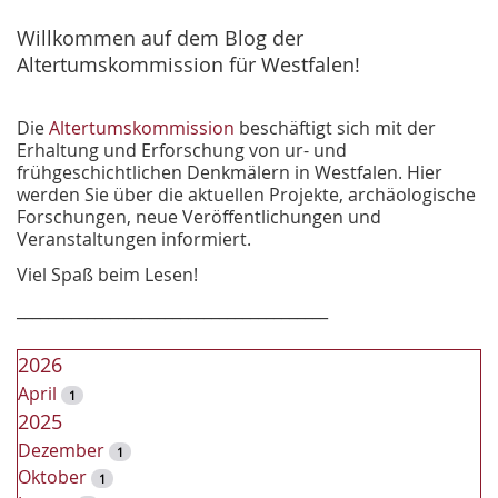
h
e
Willkommen auf dem Blog der
Altertumskommission für Westfalen!
Die
Altertumskommission
beschäftigt sich mit der
Erhaltung und Erforschung von ur- und
frühgeschichtlichen Denkmälern in Westfalen. Hier
werden Sie über die aktuellen Projekte, archäologische
Forschungen, neue Veröffentlichungen und
Veranstaltungen informiert.
Viel Spaß beim Lesen!
________________________________________
2026
April
1
2025
Dezember
1
Oktober
1