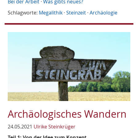
Bei der Arbeit
·
Was gibts neues?
Schlagworte:
Megalithik
·
Steinzeit
·
Archäologie
Archäologisches Wandern
24.05.2021
Ulrike Steinkrüger
Teil 1: Von der Idee zum Konzept