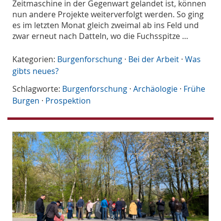
Zeitmaschine in der Gegenwart gelandet ist, können
nun andere Projekte weiterverfolgt werden. So ging
es im letzten Monat gleich zweimal ab ins Feld und
zwar erneut nach Datteln, wo die Fuchsspitze …
Kategorien:
Burgenforschung
·
Bei der Arbeit
·
Was
gibts neues?
Schlagworte:
Burgenforschung
·
Archäologie
·
Frühe
Burgen
·
Prospektion