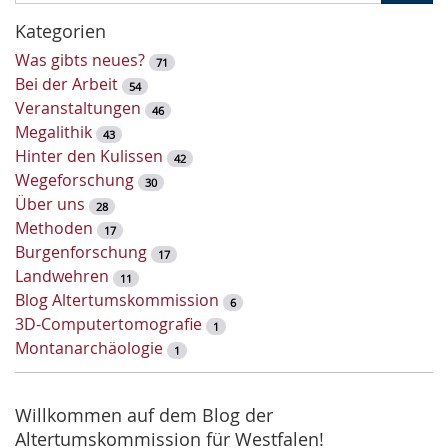
c
h
Kategorien
l
Was gibts neues?
71
ü
Bei der Arbeit
54
s
Veranstaltungen
46
s
Megalithik
43
e
Hinter den Kulissen
42
l
Wegeforschung
30
w
Über uns
28
o
Methoden
17
r
Burgenforschung
17
t
Landwehren
11
-
Blog Altertumskommission
6
S
3D-Computertomografie
1
u
Montanarchäologie
1
c
h
e
Willkommen auf dem Blog der
Altertumskommission für Westfalen!