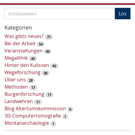
S
Los
c
h
Kategorien
l
Was gibts neues?
71
ü
Bei der Arbeit
54
s
Veranstaltungen
46
s
Megalithik
43
e
Hinter den Kulissen
42
l
Wegeforschung
30
w
Über uns
28
o
Methoden
17
r
Burgenforschung
17
t
Landwehren
11
-
Blog Altertumskommission
6
S
3D-Computertomografie
1
u
Montanarchäologie
1
c
h