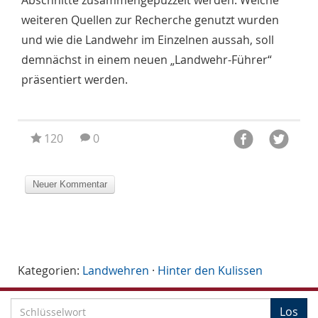
Abschnitte zusammengepuzzelt werden. Welche
weiteren Quellen zur Recherche genutzt wurden
und wie die Landwehr im Einzelnen aussah, soll
demnächst in einem neuen „Landwehr-Führer“
präsentiert werden.
120
0
Kategorien:
Landwehren
·
Hinter den Kulissen
S
Los