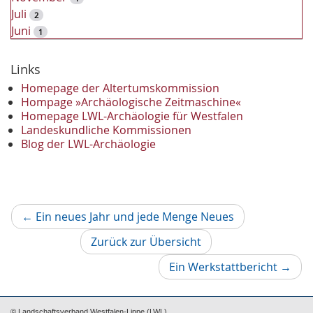
Juli
2
Juni
1
2023
Dezember
Links
2
November
2
Homepage der Altertumskommission
Oktober
Hompage »Archäologische Zeitmaschine«
1
Homepage LWL-Archäologie für Westfalen
September
2
Landeskundliche Kommissionen
August
1
Blog der LWL-Archäologie
Mai
1
April
1
Januar
3
2022
Vorheriger
←
Ein neues Jahr und jede Menge Neues
Oktober
1
Artikel
September
1
Zurück zur Übersicht
Juni
1
Nächs
Ein Werkstattbericht
→
Mai
3
Artikel
April
1
März
2
© Landschaftsverband Westfalen-Lippe (LWL)