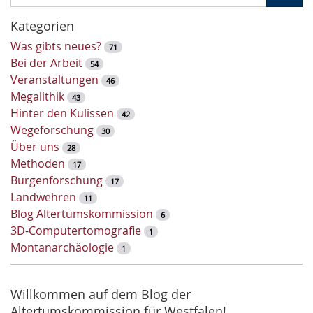
c
h
Kategorien
l
Was gibts neues?
71
ü
Bei der Arbeit
54
s
Veranstaltungen
46
s
Megalithik
43
e
Hinter den Kulissen
42
l
Wegeforschung
30
w
Über uns
28
o
Methoden
17
r
Burgenforschung
17
t
Landwehren
11
-
Blog Altertumskommission
6
S
3D-Computertomografie
1
u
Montanarchäologie
1
c
h
e
Willkommen auf dem Blog der
Altertumskommission für Westfalen!