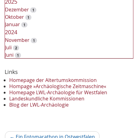
2025
Dezember
1
Oktober
1
Januar
1
2024
November
1
Juli
2
Juni
1
2023
Dezember
Links
2
November
2
Homepage der Altertumskommission
Oktober
Hompage »Archäologische Zeitmaschine«
1
Homepage LWL-Archäologie für Westfalen
September
2
Landeskundliche Kommissionen
August
1
Blog der LWL-Archäologie
Mai
1
April
1
Januar
3
2022
Vorheriger
←
Ein Fotomarathon in Ostwestfalen