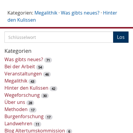
Kategorien:
Megalithik
·
Was gibts neues?
·
Hinter
den Kulissen
S
Los
c
h
Kategorien
l
Was gibts neues?
71
ü
Bei der Arbeit
54
s
Veranstaltungen
46
s
Megalithik
43
e
Hinter den Kulissen
42
l
Wegeforschung
30
w
Über uns
28
o
Methoden
17
r
Burgenforschung
17
t
Landwehren
11
-
Blog Altertumskommission
6