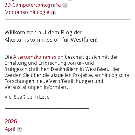
S
3D-Computertomografie
1
u
Montanarchäologie
1
c
h
e
Willkommen auf dem Blog der
Altertumskommission für Westfalen!
Die
Altertumskommission
beschäftigt sich mit der
Erhaltung und Erforschung von ur- und
frühgeschichtlichen Denkmälern in Westfalen. Hier
werden Sie über die aktuellen Projekte, archäologische
Forschungen, neue Veröffentlichungen und
Veranstaltungen informiert.
Viel Spaß beim Lesen!
________________________________________
2026
April
1