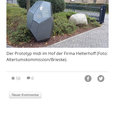
n
Der Prototyp midi im Hof der Firma Helterhoff (Foto:
Das
).
Altertumskommission/Brieske).
Mit
56
0