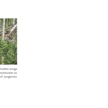
August
1
Juli
2
Mai
1
April
4
2018
November
1
Oktober
3
Juli
4
Juni
1
Mai
2
April
2
Februar
3
hielten einige
2017
undstücken zu
F. Jüngerich).
November
1
Oktober
1
September
1
Juli
1
Juni
1
Mai
1