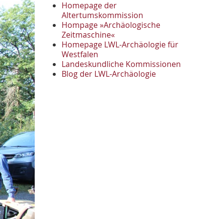
November
2
Homepage der
Oktober
Altertumskommission
1
Hompage »Archäologische
September
2
Zeitmaschine«
August
1
Homepage LWL-Archäologie für
Mai
1
Westfalen
April
1
Landeskundliche Kommissionen
Januar
Blog der LWL-Archäologie
3
2022
Oktober
1
September
1
Juni
1
Mai
3
April
1
März
2
2021
Oktober
1
September
4
August
2
Juli
1