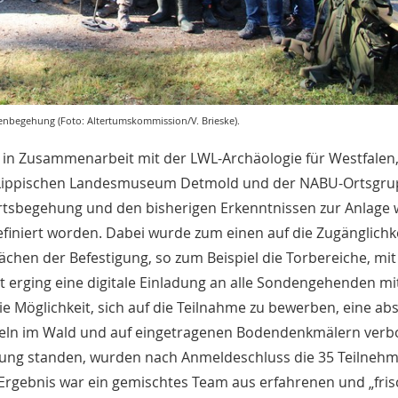
nbegehung (Foto: Altertumskommission/V. Brieske).
in Zusammenarbeit mit der LWL-Archäologie für Westfalen
Lippischen Landesmuseum Detmold und der NABU-Ortsgr
Ortsbegehung und den bisherigen Erkenntnissen zur Anlage
efiniert worden. Dabei wurde zum einen auf die Zugänglichk
ächen der Befestigung, so zum Beispiel die Torbereiche, mit
 erging eine digitale Einladung an alle Sondengehenden mit
e Möglichkeit, sich auf die Teilnahme zu bewerben, eine ab
deln im Wald und auf eingetragenen Bodendenkmälern verb
ügung standen, wurden nach Anmeldeschluss die 35 Teilne
 Ergebnis war ein gemischtes Team aus erfahrenen und „fri