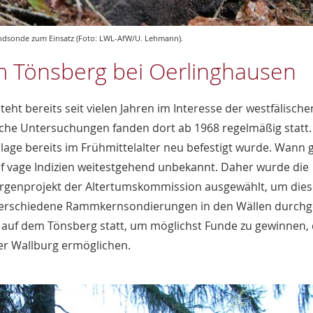
ndsonde zum Einsatz (Foto: LWL-AfW/U. Lehmann).
 Tönsberg bei Oerlinghausen
ht bereits seit vielen Jahren im Interesse der westfälische
che Untersuchungen fanden dort ab 1968 regelmäßig statt.
Anlage bereits im Frühmittelalter neu befestigt wurde. Wann
 auf vage Indizien weitestgehend unbekannt. Daher wurde die
Burgenprojekt der Altertumskommission ausgewählt, um die
 verschiedene Rammkernsondierungen in den Wällen durchg
auf dem Tönsberg statt, um möglichst Funde zu gewinnen, 
er Wallburg ermöglichen.