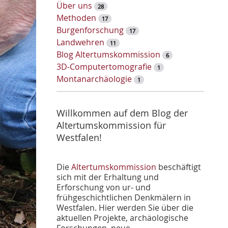
w
Über uns
28
o
Methoden
17
r
Burgenforschung
17
t
Landwehren
11
-
Blog Altertumskommission
6
S
3D-Computertomografie
1
u
Montanarchäologie
1
c
h
e
Willkommen auf dem Blog der
Altertumskommission für
Westfalen!
Die
Altertumskommission
beschäftigt
sich mit der Erhaltung und
Erforschung von ur- und
frühgeschichtlichen Denkmälern in
Westfalen. Hier werden Sie über die
aktuellen Projekte, archäologische
Forschungen, neue