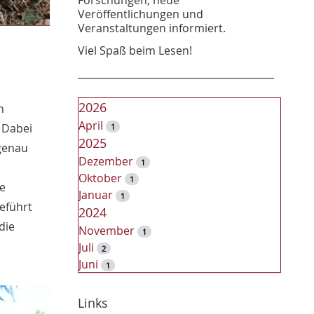
Veröffentlichungen und
Veranstaltungen informiert.
Viel Spaß beim Lesen!
________________________________________
2026
n
April
 Dabei
1
2025
 genau
Dezember
1
Oktober
1
se
Januar
1
eführt
2024
die
November
1
Juli
2
Juni
1
2023
Dezember
Links
2