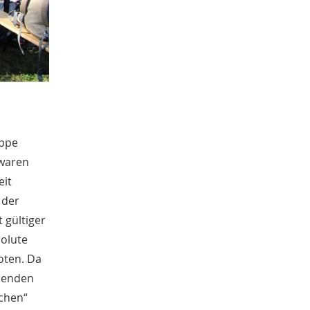
Juni
4
Mai
3
April
2
Januar
4
2020
Dezember
1
November
1
,
Oktober
5
uppe
September
1
 waren
August
2
Juli
eit
1
Juni
 der
1
April
2
 gültiger
Januar
3
solute
2019
oten. Da
Dezember
4
hmenden
Oktober
1
schen“
September
1