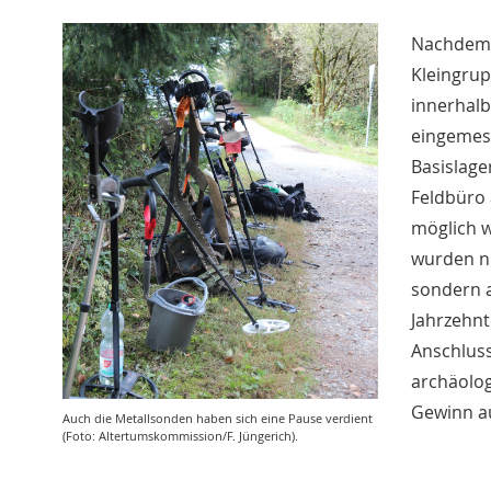
Nachdem a
Kleingrup
innerhalb
eingemess
Basislage
Feldbüro 
möglich w
wurden n
sondern a
Jahrzehnt
Anschluss
archäolo
Gewinn au
Auch die Metallsonden haben sich eine Pause verdient
(Foto: Altertumskommission/F. Jüngerich).