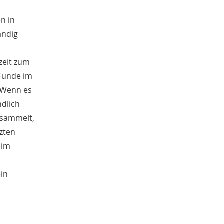
April
2
n in
März
1
ändig
Februar
1
Januar
2
2016
zeit zum
November
2
 Funde im
Oktober
1
. Wenn es
September
5
ndlich
August
3
esammelt,
Juli
4
tzten
 im
ein