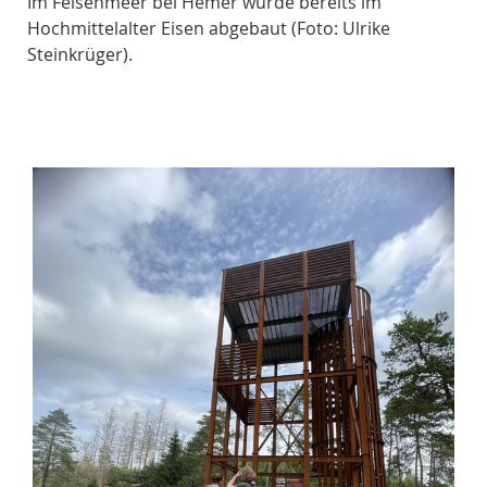
Im Felsenmeer bei Hemer wurde bereits im
Die
Hochmittelalter Eisen abgebaut (Foto: Ulrike
Bef
Steinkrüger).
Ulr
o: