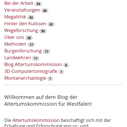
ü
Bei der Arbeit
54
s
Veranstaltungen
46
s
Megalithik
43
e
Hinter den Kulissen
42
l
Wegeforschung
30
w
Über uns
28
o
Methoden
17
r
Burgenforschung
17
t
Landwehren
11
-
Blog Altertumskommission
6
S
3D-Computertomografie
1
u
Montanarchäologie
1
c
h
e
Willkommen auf dem Blog der
Altertumskommission für Westfalen!
Die
Altertumskommission
beschäftigt sich mit der
Erhaltung und Erforschung von ur- und