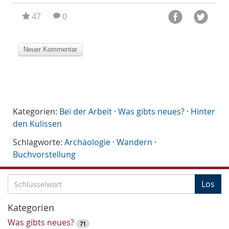
47
0
Kategorien:
Bei der Arbeit
·
Was gibts neues?
·
Hinter
den Kulissen
Schlagworte:
Archäologie
·
Wandern
·
Buchvorstellung
S
Los
c
h
Kategorien
l
Was gibts neues?
71