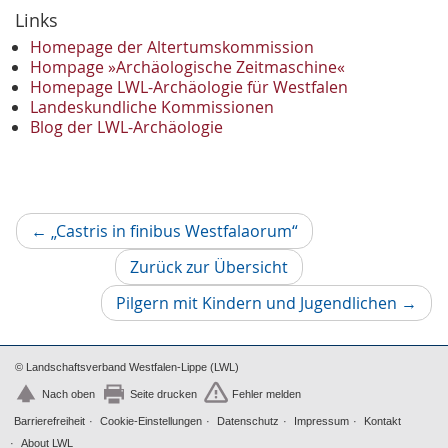
Dezember
Links
2
November
2
Homepage der Altertumskommission
Oktober
Hompage »Archäologische Zeitmaschine«
1
Homepage LWL-Archäologie für Westfalen
September
2
Landeskundliche Kommissionen
August
1
Blog der LWL-Archäologie
Mai
1
April
1
Januar
3
2022
Vorheriger
←
„Castris in finibus Westfalaorum“
Oktober
1
Artikel
September
1
Zurück zur Übersicht
Juni
1
Nächs
Pilgern mit Kindern und Jugendlichen
→
Mai
3
Artikel
April
1
März
2
© Landschaftsverband Westfalen-Lippe (LWL)
2021
Nach oben
Seite drucken
Fehler melden
Oktober
1
Barrierefreiheit
Cookie-Einstellungen
Datenschutz
Impressum
Kontakt
September
4
About LWL