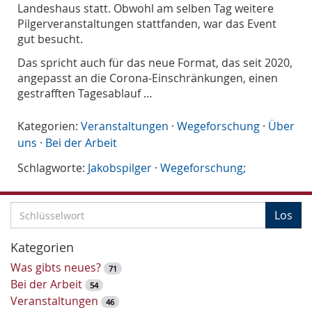
Landeshaus statt. Obwohl am selben Tag weitere
Pilgerveranstaltungen stattfanden, war das Event
gut besucht.
Das spricht auch für das neue Format, das seit 2020,
angepasst an die Corona-Einschränkungen, einen
gestrafften Tagesablauf …
Kategorien:
Veranstaltungen
·
Wegeforschung
·
Über
uns
·
Bei der Arbeit
Schlagworte:
Jakobspilger
·
Wegeforschung;
S
Los
c
h
Kategorien
l
Was gibts neues?
71
ü
Bei der Arbeit
54
s
Veranstaltungen
46
s