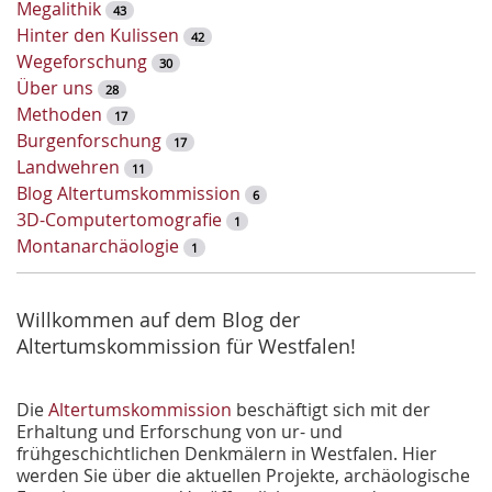
Megalithik
43
e
Hinter den Kulissen
42
l
Wegeforschung
30
w
Über uns
28
o
Methoden
17
r
Burgenforschung
17
t
Landwehren
11
-
Blog Altertumskommission
6
S
3D-Computertomografie
1
u
Montanarchäologie
1
c
h
e
Willkommen auf dem Blog der
Altertumskommission für Westfalen!
Die
Altertumskommission
beschäftigt sich mit der
Erhaltung und Erforschung von ur- und
frühgeschichtlichen Denkmälern in Westfalen. Hier
werden Sie über die aktuellen Projekte, archäologische