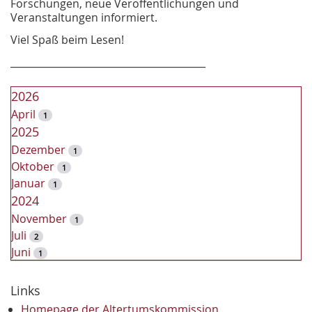
Forschungen, neue Veröffentlichungen und
Veranstaltungen informiert.
Viel Spaß beim Lesen!
________________________________________
2026
April
1
2025
Dezember
1
Oktober
1
Januar
1
2024
November
1
Juli
2
Juni
1
2023
Dezember
Links
2
November
2
Homepage der Altertumskommission