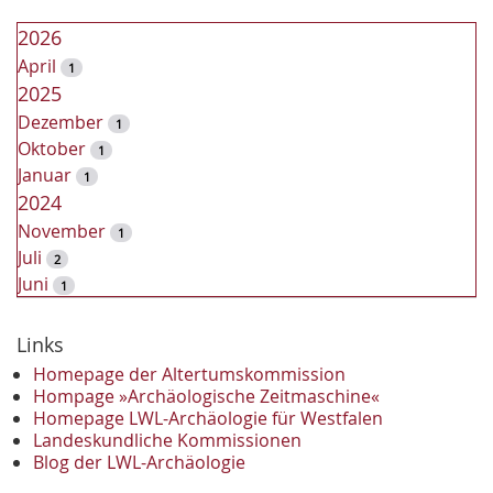
2026
April
1
2025
Dezember
1
Oktober
1
Januar
1
2024
November
1
Juli
2
Juni
1
2023
Dezember
Links
2
November
2
Homepage der Altertumskommission
Oktober
Hompage »Archäologische Zeitmaschine«
1
Homepage LWL-Archäologie für Westfalen
September
2
Landeskundliche Kommissionen
August
1
Blog der LWL-Archäologie
Mai
1