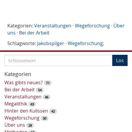
Kategorien:
Veranstaltungen
·
Wegeforschung
·
Über
uns
·
Bei der Arbeit
Schlagworte:
Jakobspilger
·
Wegeforschung;
S
Los
c
h
Kategorien
l
Was gibts neues?
71
ü
Bei der Arbeit
54
s
Veranstaltungen
46
s
Megalithik
43
e
Hinter den Kulissen
42
l
Wegeforschung
30
w
Über uns
28
o