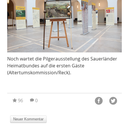
Noch wartet die Pilgerausstellung des Sauerländer
Am 
Heimatbundes auf die ersten Gäste
un
(Altertumskommission/Reck).
Al
96
0