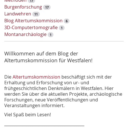
Methoden
17
r
Burgenforschung
17
t
Landwehren
11
-
Blog Altertumskommission
6
S
3D-Computertomografie
1
u
Montanarchäologie
1
c
h
e
Willkommen auf dem Blog der
Altertumskommission für Westfalen!
Die
Altertumskommission
beschäftigt sich mit der
Erhaltung und Erforschung von ur- und
frühgeschichtlichen Denkmälern in Westfalen. Hier
werden Sie über die aktuellen Projekte, archäologische
Forschungen, neue Veröffentlichungen und
Veranstaltungen informiert.
Viel Spaß beim Lesen!
________________________________________