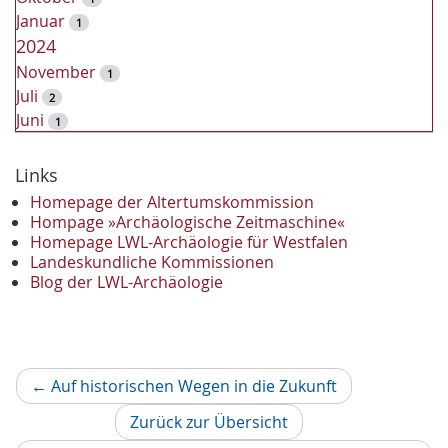
Januar
1
2024
November
1
Juli
2
Juni
1
2023
Dezember
Links
2
November
2
Homepage der Altertumskommission
Oktober
Hompage »Archäologische Zeitmaschine«
1
Homepage LWL-Archäologie für Westfalen
September
2
Landeskundliche Kommissionen
August
1
Blog der LWL-Archäologie
Mai
1
April
1
Januar
3
2022
Vorheriger
←
Auf historischen Wegen in die Zukunft
Oktober
1
Artikel
September
1
Zurück zur Übersicht
Juni
1