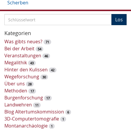
Scherben
S
Los
c
h
Kategorien
l
Was gibts neues?
71
ü
Bei der Arbeit
54
s
Veranstaltungen
46
s
Megalithik
43
e
Hinter den Kulissen
42
l
Wegeforschung
30
w
Über uns
28
o
Methoden
17
r
Burgenforschung
17
t
Landwehren
11
-
Blog Altertumskommission
6
S
3D-Computertomografie
1
u
Montanarchäologie
1
c