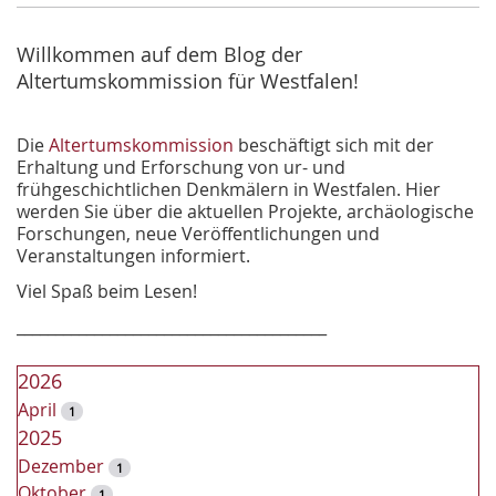
h
e
Willkommen auf dem Blog der
Altertumskommission für Westfalen!
Die
Altertumskommission
beschäftigt sich mit der
Erhaltung und Erforschung von ur- und
frühgeschichtlichen Denkmälern in Westfalen. Hier
werden Sie über die aktuellen Projekte, archäologische
Forschungen, neue Veröffentlichungen und
Veranstaltungen informiert.
Viel Spaß beim Lesen!
________________________________________
2026
April
1
2025
Dezember
1
Oktober
1