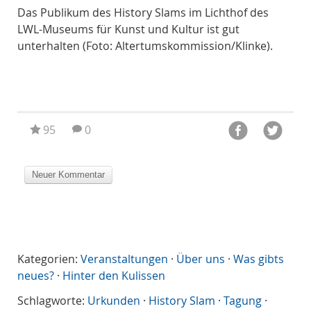
Das Publikum des History Slams im Lichthof des
Bei
s)
LWL-Museums für Kunst und Kultur ist gut
Tei
on
unterhalten (Foto: Altertumskommission/Klinke).
Alt
95
0
Kategorien:
Veranstaltungen
·
Über uns
·
Was gibts
neues?
·
Hinter den Kulissen
Schlagworte:
Urkunden
·
History Slam
·
Tagung
·