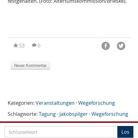
).
festgehalten. (Foto: Altertumskommission/Brieske).
fes
53
0
Kategorien:
Veranstaltungen
·
Wegeforschung
Schlagworte:
Tagung
·
Jakobspilger
·
Wegeforschung
S
Los
c