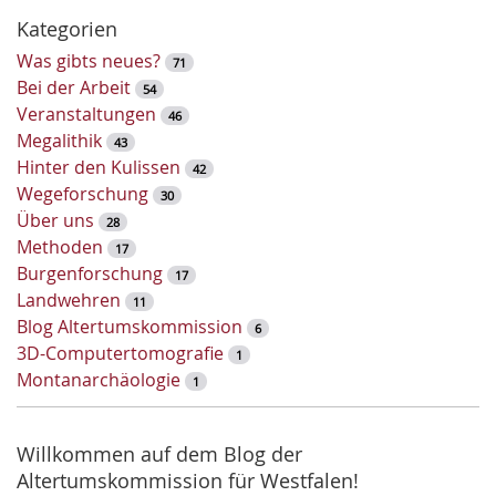
h
Kategorien
l
Was gibts neues?
71
ü
Bei der Arbeit
54
s
Veranstaltungen
46
s
Megalithik
43
e
Hinter den Kulissen
42
l
Wegeforschung
30
w
Über uns
28
o
Methoden
17
r
Burgenforschung
17
t
Landwehren
11
-
Blog Altertumskommission
6
S
3D-Computertomografie
1
u
Montanarchäologie
1
c
h
e
Willkommen auf dem Blog der
Altertumskommission für Westfalen!