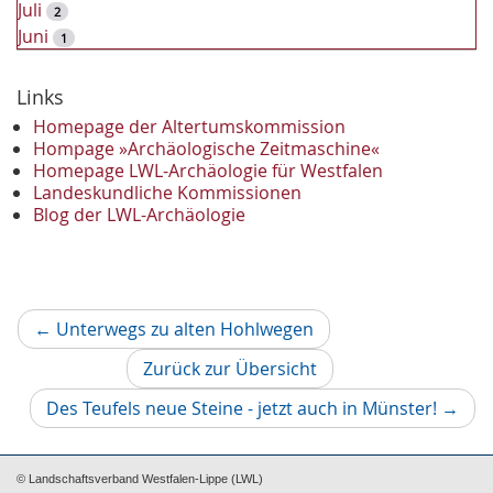
Juli
2
Juni
1
2023
Dezember
Links
2
November
2
Homepage der Altertumskommission
Oktober
Hompage »Archäologische Zeitmaschine«
1
Homepage LWL-Archäologie für Westfalen
September
2
Landeskundliche Kommissionen
August
1
Blog der LWL-Archäologie
Mai
1
April
1
Januar
3
2022
Vorheriger
←
Unterwegs zu alten Hohlwegen
Oktober
1
Artikel
September
1
Zurück zur Übersicht
Juni
1
Nächs
Des Teufels neue Steine - jetzt auch in Münster!
→
Mai
3
Artikel
April
1
März
2
© Landschaftsverband Westfalen-Lippe (LWL)
2021