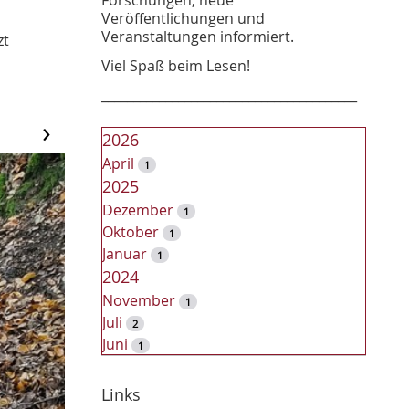
Veröffentlichungen und
Veranstaltungen informiert.
zt
Viel Spaß beim Lesen!
________________________________________
›
2026
April
1
2025
Dezember
1
Oktober
1
Januar
1
2024
November
1
Juli
2
Juni
1
2023
Dezember
Links
2