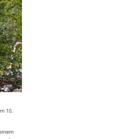
August
1
Juli
2
Mai
1
April
4
2018
November
1
Oktober
3
Juli
4
Juni
1
Mai
2
April
2
Februar
3
2017
November
1
Oktober
1
im 10.
September
1
Juli
1
Juni
 einem
1
Mai
1