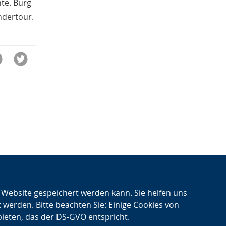
te. Burg
April
2
ndertour.
März
1
Februar
1
Januar
2
2016
November
2
Oktober
1
September
5
August
3
Juli
4
n Website gespeichert werden kann. Sie helfen uns
nd
t werden. Bitte beachten Sie: Einige Cookies von
Nächster
→
bieten, das der DS-GVO entspricht.