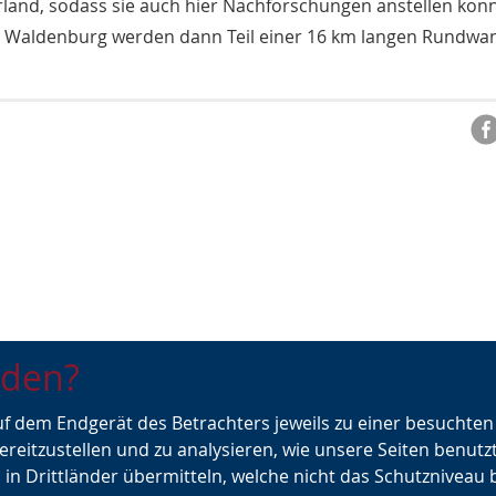
and, sodass sie auch hier Nachforschungen anstellen konn
ie Waldenburg werden dann Teil einer 16 km langen Rundwa
nden?
auf dem Endgerät des Betrachters jeweils zu einer besuchte
urück zur Übersicht
Von Pilgerrosen u
ereitzustellen und zu analysieren, wie unsere Seiten benutz
Klimagerechtigkeit
 in Drittländer übermitteln, welche nicht das Schutzniveau 