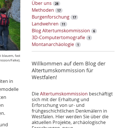
w
Über uns
28
o
Methoden
17
r
Burgenforschung
17
t
Landwehren
11
-
Blog Altertumskommission
6
S
3D-Computertomografie
1
u
Montanarchäologie
1
c
h
i blauem, fast
ssion/Falke).
e
Willkommen auf dem Blog der
Altertumskommission für
Westfalen!
ten in
demodelle
Die
Altertumskommission
beschäftigt
ten
sich mit der Erhaltung und
Erforschung von ur- und
en
frühgeschichtlichen Denkmälern in
en.
Westfalen. Hier werden Sie über die
aktuellen Projekte, archäologische
 und
Forschungen, neue