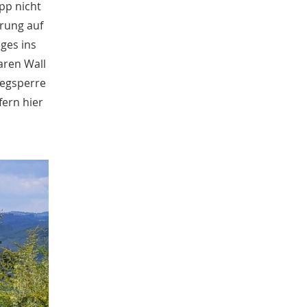
pp nicht
Juni
4
rung auf
Mai
3
eges ins
April
2
Januar
aren Wall
4
2020
Wegsperre
Dezember
1
fern hier
November
1
Oktober
5
September
1
August
2
Juli
1
Juni
1
April
2
Januar
3
2019
Dezember
4
Oktober
1
September
1