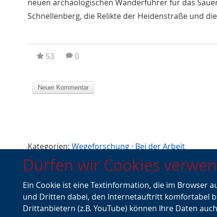
neuen archäologischen Wanderführer für das Sauerl
Schnellenberg, die Relikte der Heidenstraße und d
53
0
Kategorien:
Wegeforschung
·
Bei der Arbeit
Dürfen wir Cookies verwe
Schlagworte:
Wegeforschung
·
Wandern
Ein Cookie ist eine Textinformation, die im Browser 
Vorheriger
←
Ausgezeichnete Archäologen
Z
und Dritten dabei, den Internetauftritt komfortabel b
Artikel
Drittanbietern (z.B. YouTube) können Ihre Daten auch