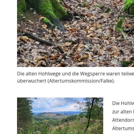
Die alten Hohlwege und die Wegsperre waren teilwe
überwuchert (Altertumskommission/Falke).
Die Hohlw
zur alten
Attendorn
Altertums