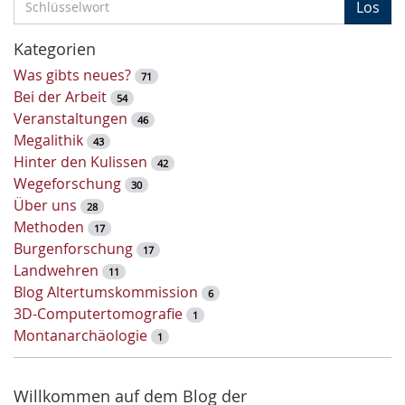
Los
c
h
Kategorien
l
Was gibts neues?
71
ü
Bei der Arbeit
54
s
Veranstaltungen
46
s
Megalithik
43
e
Hinter den Kulissen
42
l
Wegeforschung
30
w
Über uns
28
o
Methoden
17
r
Burgenforschung
17
t
Landwehren
11
-
Blog Altertumskommission
6
S
3D-Computertomografie
1
u
Montanarchäologie
1
c
h
e
Willkommen auf dem Blog der