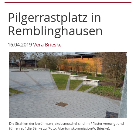
Pilgerrastplatz in
Remblinghausen
16.04.2019
Vera Brieske
Die Strahlen der berühmten Jakobsmuschel sind im Pflaster verewigt und
führen auf die Bänke zu (Foto: Altertumskommission/V. Brieske).