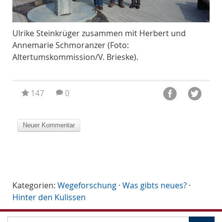
it
Ulrike Steinkrüger zusammen mit Herbert und
Im 
Annemarie Schmoranzer (Foto:
de
Altertumskommission/V. Brieske).
Alt
147
0
Kategorien:
Wegeforschung
·
Was gibts neues?
·
Hinter den Kulissen
S