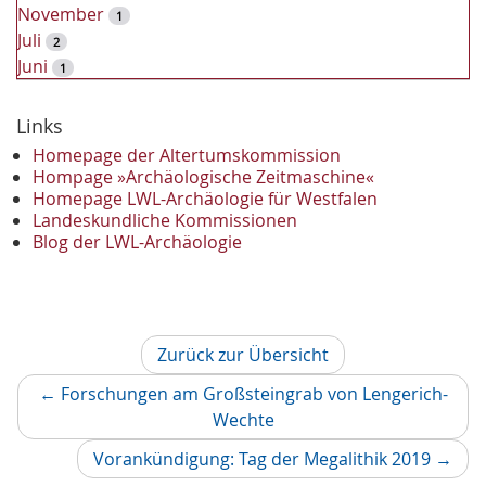
November
1
Juli
2
Juni
1
2023
Dezember
Links
2
November
2
Homepage der Altertumskommission
Oktober
Hompage »Archäologische Zeitmaschine«
1
Homepage LWL-Archäologie für Westfalen
September
2
Landeskundliche Kommissionen
August
1
Blog der LWL-Archäologie
Mai
1
April
1
Januar
3
2022
Zurück zur Übersicht
Oktober
1
September
1
←
Forschungen am Großsteingrab von Lengerich-
Juni
1
Vorheriger
Wechte
Mai
3
Artikel
Nächs
Vorankündigung: Tag der Megalithik 2019
→
April
1
Artikel