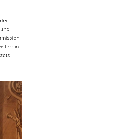
April
2
März
1
 der
Februar
1
Januar
 und
2
2016
mmission
November
eiterhin
2
Oktober
1
stets
September
5
August
3
Juli
4