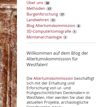
w
Über uns
28
o
Methoden
17
r
Burgenforschung
17
t
Landwehren
11
-
Blog Altertumskommission
6
S
3D-Computertomografie
1
u
Montanarchäologie
1
c
h
e
Willkommen auf dem Blog der
Altertumskommission für
Westfalen!
Die
Altertumskommission
beschäftigt
sich mit der Erhaltung und
Erforschung von ur- und
frühgeschichtlichen Denkmälern in
Westfalen. Hier werden Sie über die
aktuellen Projekte, archäologische
Forschungen, neue