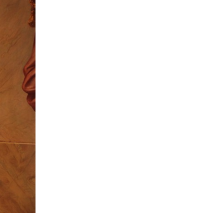
August
1
Juli
2
Mai
1
April
4
2018
November
1
Oktober
3
Juli
4
Juni
1
Mai
2
April
2
Februar
3
2017
November
1
Oktober
1
September
1
Juli
1
Juni
1
Mai
1