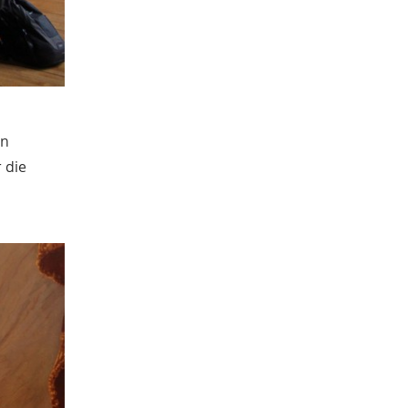
Juni
4
Mai
3
April
2
Januar
4
2020
Dezember
1
on
November
1
 die
Oktober
5
September
1
August
2
Juli
1
Juni
1
April
2
Januar
3
2019
Dezember
4
Oktober
1
September
1