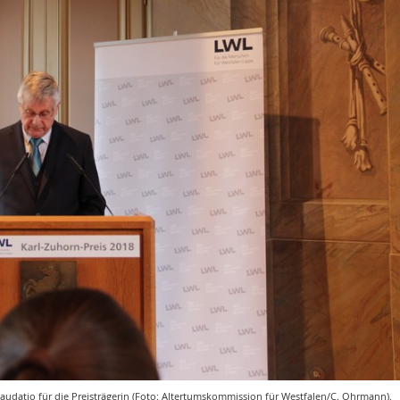
udatio für die Preisträgerin (Foto: Altertumskommission für Westfalen/C. Ohrmann).