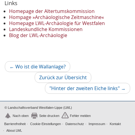
Dezember
Links
2
November
2
Homepage der Altertumskommission
Oktober
Hompage »Archäologische Zeitmaschine«
1
Homepage LWL-Archäologie für Westfalen
September
2
Landeskundliche Kommissionen
August
1
Blog der LWL-Archäologie
Mai
1
April
1
Januar
3
2022
Vorheriger
←
Wo ist die Wallanlage?
Oktober
1
Artikel
September
1
Zurück zur Übersicht
Juni
1
Nächs
"Hinter der zweiten Eiche links"
→
Mai
3
Artikel
April
1
März
2
© Landschaftsverband Westfalen-Lippe (LWL)
2021
Nach oben
Seite drucken
Fehler melden
Oktober
1
Barrierefreiheit
Cookie-Einstellungen
Datenschutz
Impressum
Kontakt
September
4
About LWL
August
2