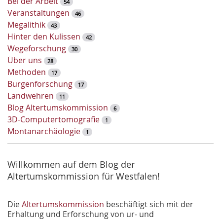
Bei der Arbeit
54
s
Veranstaltungen
46
s
Megalithik
43
e
Hinter den Kulissen
42
l
Wegeforschung
30
w
Über uns
28
o
Methoden
17
r
Burgenforschung
17
t
Landwehren
11
-
Blog Altertumskommission
6
S
3D-Computertomografie
1
u
Montanarchäologie
1
c
h
e
Willkommen auf dem Blog der
Altertumskommission für Westfalen!
Die
Altertumskommission
beschäftigt sich mit der
Erhaltung und Erforschung von ur- und