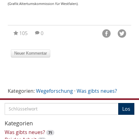
(Grafik:Altertumskommission für Westfalen).
Alte
105
0
Kategorien:
Wegeforschung
·
Was gibts neues?
S
Los
c
h
Kategorien
l
Was gibts neues?
71
ü