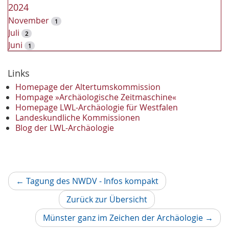
2024
November
1
Juli
2
Juni
1
2023
Dezember
Links
2
November
2
Homepage der Altertumskommission
Oktober
Hompage »Archäologische Zeitmaschine«
1
Homepage LWL-Archäologie für Westfalen
September
2
Landeskundliche Kommissionen
August
1
Blog der LWL-Archäologie
Mai
1
April
1
Januar
3
2022
Vorheriger
←
Tagung des NWDV - Infos kompakt
Oktober
1
Artikel
September
1
Zurück zur Übersicht
Juni
1
Nächs
Münster ganz im Zeichen der Archäologie
→
Mai
3